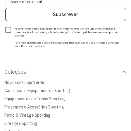
Subscrever
Ao partilhares o teu email, concordas em receber a newsletter da Loja Verde Online, com
comunicações de marketing sobre o Sporting Clube de Portugal, bem como os seus produtos
e ofertas.
Para mais informações sobre o tratamento dos teus dados, consulta os Termos e Condições
e a Política de Privacidade.
Coleções
Novidades Loja Verde
Camisolas e Equipamentos Sporting
Equipamentos de Treino Sporting
Presentes e Acessórios Sporting
Retro & Vintage Sporting
Lifestyle Sporting