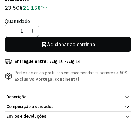
23,50€
21,15€
Preço
Sócio
Preço
regular
de
Quantidade
Sócio
Adicionar ao carrinho
Entregue entre:
Aug 10 - Aug 14
Portes de envio gratuitos em encomendas superiores a 50€
Exclusivo Portugal continental
Descrição
Composição e cuidados
Elegância e funcionalidade num só conjunto. O Conjunto Porta-
Cartões em Pele e Caneta Preto do Sporting CP tem um porta-
Envios e devoluções
cartões em pele genuína com o branding do clube e uma caneta a
condizer, numa apresentação ideal para oferecer ou para o uso
Envios
diário de qualquer adepto que valoriza os acessórios com classe.