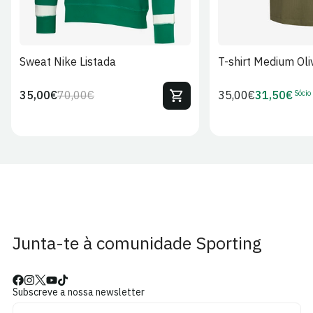
Sweat Nike Listada
T-shirt Medium Oli
Sócio
35,00€
70,00€
Preço
35,00€
31,50€
Preço
Preço
Preço
regular
regular
de
de
venda
Sócio
Junta-te à comunidade Sporting
Subscreve a nossa newsletter