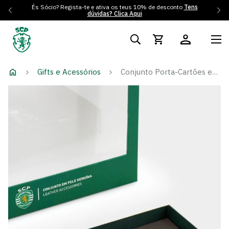
És Sócio? Regista-te e ativa os teus 10% de desconto
Tens
dúvidas? Clica Aqui
Gifts e Acessórios
Conjunto Porta-Cartões em Pele e Caneta Preto