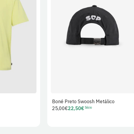
XL
2XL
S/M
M/L
L/XL
Boné Preto Swoosh Metálico
Sócio
Preço
25,00€
22,50€
Preço
regular
de
Sócio