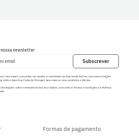
 nossa newsletter
Subscrever
res o teu email, concordas em receber a newsletter da Loja Verde Online, com comunicações
g sobre o Sporting Clube de Portugal, bem como os seus produtos e ofertas.
nformações sobre o tratamento dos teus dados, consulta os Termos e Condições e a Política
ade.
r
Formas de pagamento