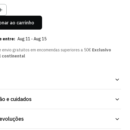
el
ndisponível
Indisponível
Indisponível
Indisponível
onar ao carrinho
e entre:
Aug 11 - Aug 15
e envio gratuitos em encomendas superiores a 50€
Exclusivo
l continental
o 23/24, peça oficial para os dias mais frios. Corte pensado para
o e cuidados
dentro e fora de casa. Consulta os tamanhos disponíveis na ficha do
:
100% Poliéster.
devoluções