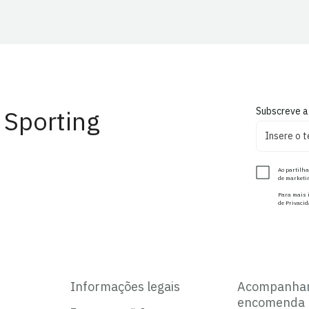
 Sporting
Subscreve a
Ao partilha
de marketin
Para mais i
de Privacid
Informações legais
Acompanha
encomenda