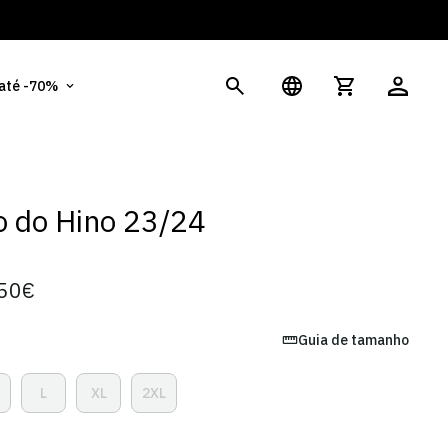
És
 até -70%
 do Hino 23/24
50€
Guia de tamanho
L
XL
2XL
ariante
Variante
Variante
Variante
sgotada
Esgotada
Esgotada
Esgotada
u
Ou
Ou
Ou