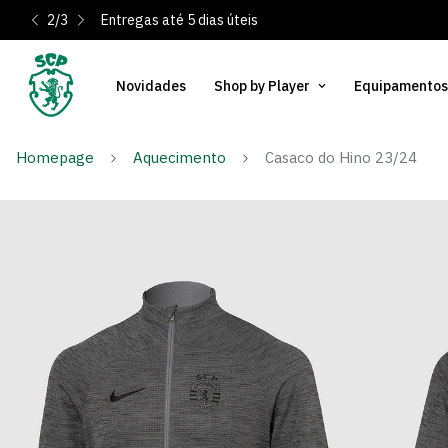
2
/
3
Entregas até 5 dias úteis
Novidades
Shop by Player
Equipamentos
Homepage
Aquecimento
Casaco do Hino 23/24