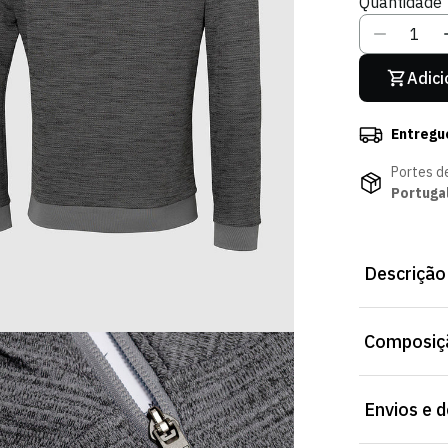
Quantidade
Indisponív
I
Adici
Entregu
Portes d
Portuga
Descrição
Casaco do Hin
Composiçã
o dia a dia, 
artigo.
Composição
Envios e 
Cuidados: