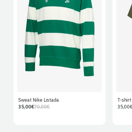
S
M
L
XL
2XL
Sweat Nike Listada
T-shir
35,00€
70,00€
Preço
35,00
Preço
Preço
regula
regular
de
venda