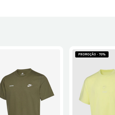
PROMOÇÃO - 70%
S
M
L
XL
2XL
S
M
L