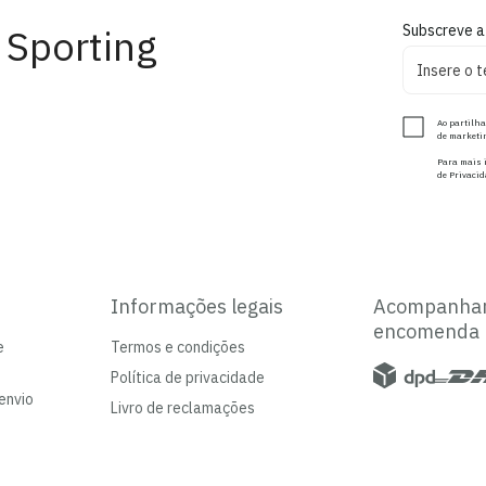
 Sporting
Subscreve a
Ao partilha
de marketin
Para mais i
de Privacid
Informações legais
Acompanha
encomenda
e
Termos e condições
Política de privacidade
envio
Livro de reclamações