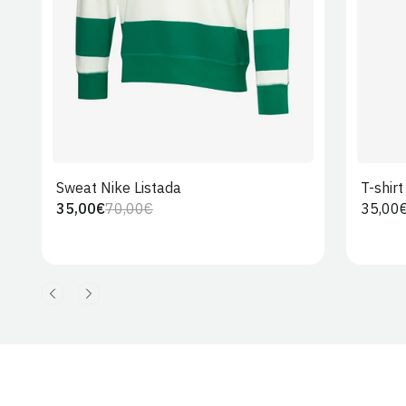
Sweat Nike Listada
T-shir
35,00€
70,00€
Preço
35,00
Preço
Preço
regula
regular
de
venda