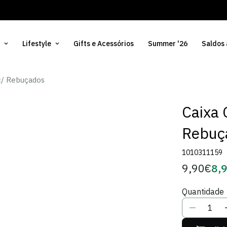
Lifestyle
Gifts e Acessórios
Summer '26
Saldos
c/ Rebuçados
Caixa 
Rebuç
1010311159
9,90€
8,
Preço
Pre
regular
de
Quantidade
Sóci