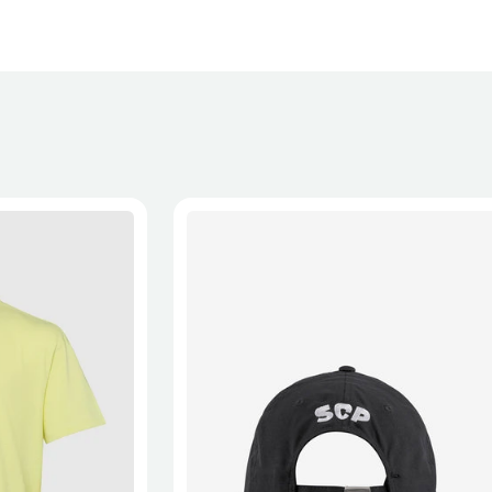
XL
2XL
S/M
M/L
L/XL