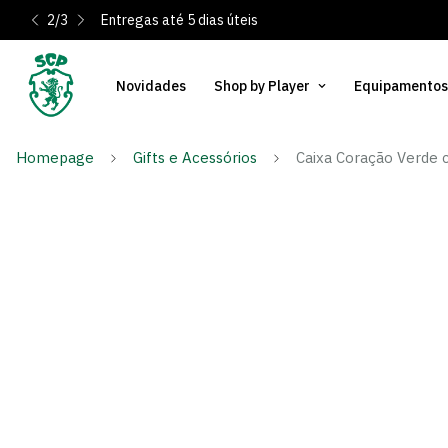
2
/
3
Entregas até 5 dias úteis
Novidades
Shop by Player
Equipamentos
Homepage
Gifts e Acessórios
Caixa Coração Verde 