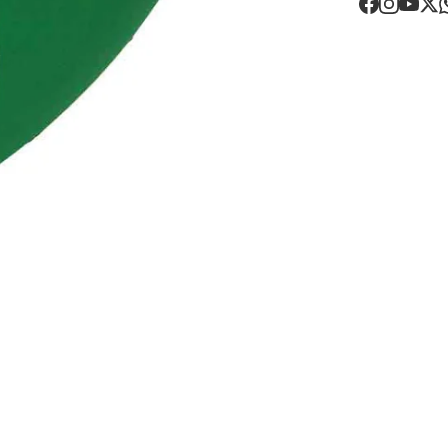
O valor dos p
Devoluções
30 dias após
Artigos pers
Para mais in
Devoluções
.