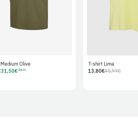
t Medium Olive
T-shirt Lima
Sócio
€
31,50€
13,80€
45,99€
Preço
Preço
Preço
r
de
regular
de
Sócio
venda