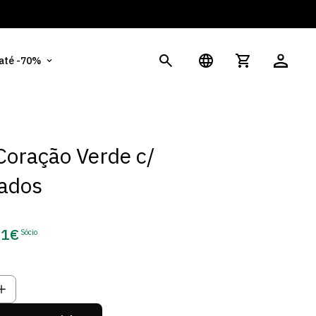
És
 até -70%
Coração Verde c/
ados
91€
Sócio
ço
o