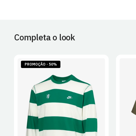
Completa o look
PROMOÇÃO - 50%
S
M
L
XL
2XL