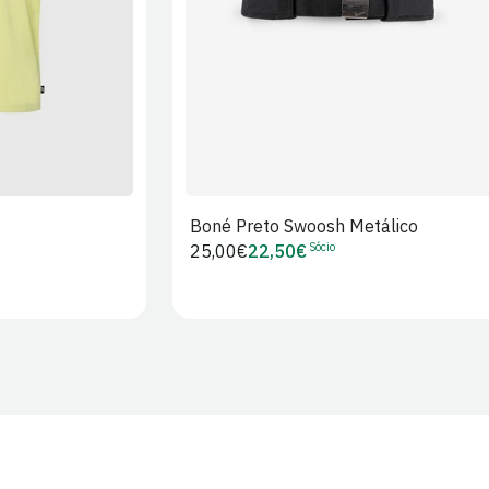
Boné Preto Swoosh Metálico
Sócio
Preço
25,00€
22,50€
Preço
regular
de
Sócio