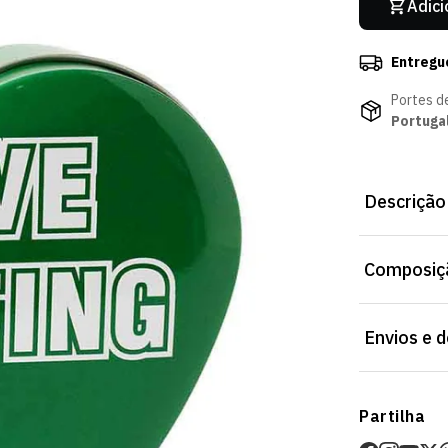
Adici
Entregu
Portes d
Portuga
Descrição
Em verde e c
Composiçã
do Sporting 
prenda que a
significado 
Envios e 
verde e branc
Envios
Partilha
Prazo estima