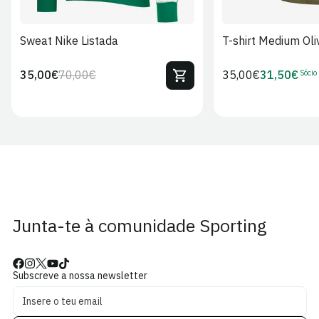
Sweat Nike Listada
T-shirt Medium Oli
Sócio
35,00€
70,00€
Preço
35,00€
31,50€
Preço
Preço
Preço
regular
regular
de
de
venda
Sócio
Junta-te à comunidade Sporting
Subscreve a nossa newsletter