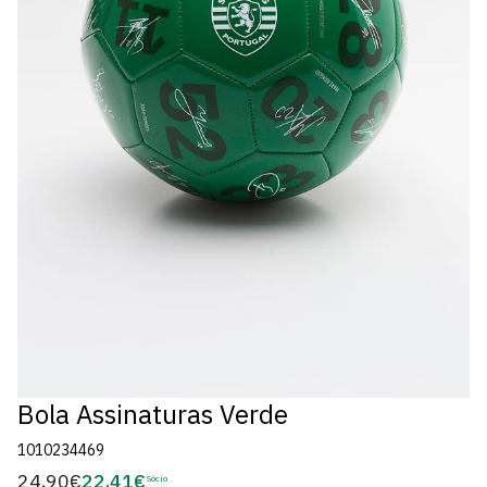
Bola Assinaturas Verde
1010234469
24,90€
22,41€
Preço
Sócio
Preço