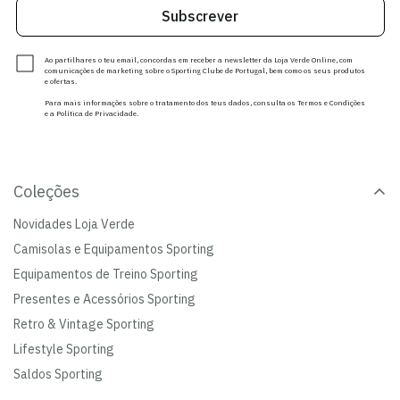
Subscrever
Ao partilhares o teu email, concordas em receber a newsletter da Loja Verde Online, com
comunicações de marketing sobre o Sporting Clube de Portugal, bem como os seus produtos
e ofertas.
Para mais informações sobre o tratamento dos teus dados, consulta os Termos e Condições
e a Política de Privacidade.
Coleções
Novidades Loja Verde
Camisolas e Equipamentos Sporting
Equipamentos de Treino Sporting
Presentes e Acessórios Sporting
Retro & Vintage Sporting
Lifestyle Sporting
Saldos Sporting