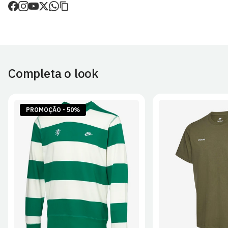
de envio.
O valor dos portes é calculado no checkout.
Devoluções
30 dias após a recepção da encomenda - aplicam-se
Termos e
Condições.
Completa o look
Artigos personalizados não podem ser devolvidos.
Para mais informações, consulta a página de
Métodos e Custos
de Envio
e
Devoluções
.
PROMOÇÃO - 50%
S
M
L
XL
2XL
S
M
L