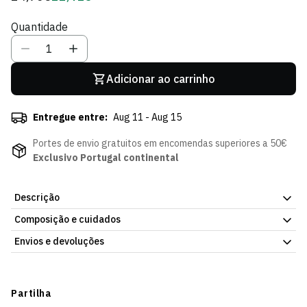
regular
de
Quantidade
Sócio
Adicionar ao carrinho
Entregue entre:
Aug 11 - Aug 15
Portes de envio gratuitos em encomendas superiores a 50€
Exclusivo Portugal continental
Descrição
Composição e cuidados
A Bola Assinaturas Verde do Sporting CP é o artigo de colecção
para os adeptos que querem guardar um símbolo especial do
Envios e devoluções
clube nas cores icónicas do Sporting. Com as assinaturas dos
jogadores sobre o verde do clube, é uma peça única para os
Envios
coleccionadores ou como prenda de eleição para qualquer
Prazo estimado de entrega varia consoante o destino e método
Partilha
verdadeiro leão.