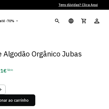
Tens dúvidas? Clica Aqui
Po
 até -70%
 Algodão Orgânico Jubas
91€
Sócio
ço
o
onar ao carrinho