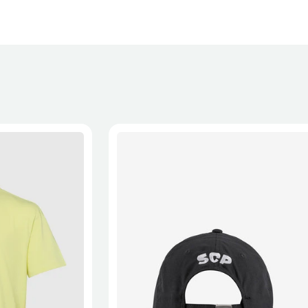
XL
2XL
S/M
M/L
L/XL