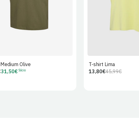
t Medium Olive
T-shirt Lima
Sócio
€
31,50€
13,80€
45,99€
Preço
Preço
Preço
r
de
regular
de
Sócio
venda