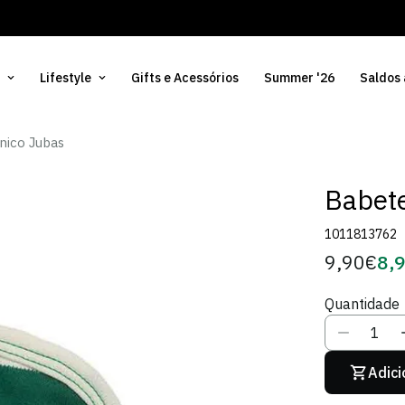
Lifestyle
Gifts e Acessórios
Summer '26
Saldos
nico Jubas
Babete
1011813762
9,90€
8,
Preço
Pre
regular
de
Quantidade
Sóci
Adici