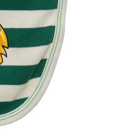
30 dias após
Artigos pers
Para mais in
Devoluções
.