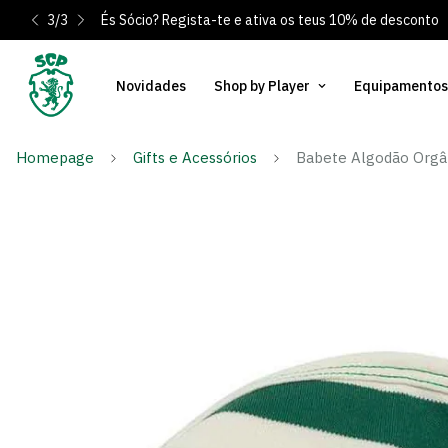
3
/
3
És Sócio? Regista-te e ativa os teus 10% de desconto
Novidades
Shop by Player
Equipamentos
Homepage
Gifts e Acessórios
Babete Algodão Orgâ