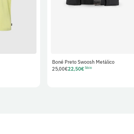
Boné Preto Swoosh Metálico
Sócio
Preço
25,00€
22,50€
Preço
regular
de
Sócio