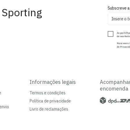
 Sporting
Subscreve a
Ao partilha
de marketin
Para mais i
de Privacid
Informações legais
Acompanha
encomenda
e
Termos e condições
Política de privacidade
envio
Livro de reclamações