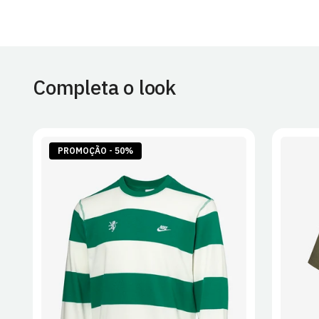
Completa o look
PROMOÇÃO - 50%
S
M
L
XL
2XL