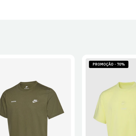
PROMOÇÃO - 70%
S
M
L
XL
2XL
S
M
L