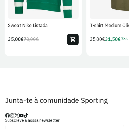
Sweat Nike Listada
T-shirt Medium Oli
Sócio
35,00€
70,00€
Preço
35,00€
31,50€
Preço
Preço
Preço
regular
regular
de
de
venda
Sócio
Junta-te à comunidade Sporting
Subscreve a nossa newsletter