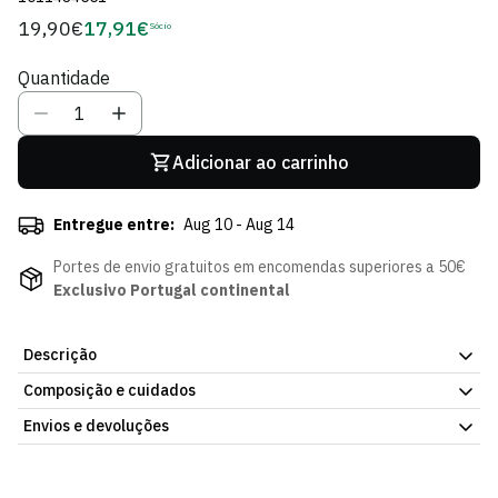
19,90€
17,91€
Preço
Sócio
Preço
regular
de
Quantidade
Sócio
Adicionar ao carrinho
Entregue entre:
Aug 10 - Aug 14
Portes de envio gratuitos em encomendas superiores a 50€
Exclusivo Portugal continental
Descrição
Composição e cuidados
Os auriculares brancos do Sporting CP, com o branding do clube,
são ideais para ouvires a música que te acompanha no dia a dia.
Envios e devoluções
Os Auriculares Freedom Light II Brancos apresentam um design
leve e confortável para o treino, as viagens ou o trabalho, com
Envios
qualidade de som e o orgulho leonino em cada detalhe.
Incluem