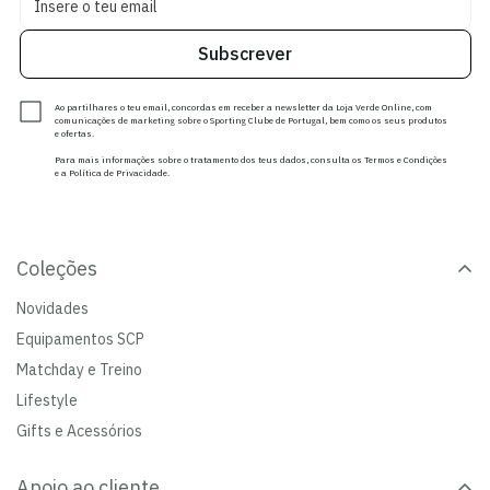
Subscrever
Ao partilhares o teu email, concordas em receber a newsletter da Loja Verde Online, com
comunicações de marketing sobre o Sporting Clube de Portugal, bem como os seus produtos
e ofertas.
Para mais informações sobre o tratamento dos teus dados, consulta os Termos e Condições
e a Política de Privacidade.
Coleções
Novidades
Equipamentos SCP
Matchday e Treino
Lifestyle
Gifts e Acessórios
Apoio ao cliente