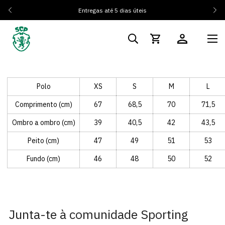
Entregas até 5 dias úteis
Polo
XS
S
M
L
Comprimento (cm)
67
68,5
70
71,5
Ombro a ombro (cm)
39
40,5
42
43,5
Peito (cm)
47
49
51
53
Fundo (cm)
46
48
50
52
Junta-te à comunidade Sporting