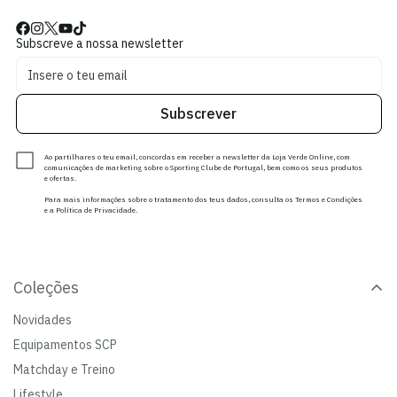
Subscreve a nossa newsletter
Subscrever
Ao partilhares o teu email, concordas em receber a newsletter da Loja Verde Online, com
comunicações de marketing sobre o Sporting Clube de Portugal, bem como os seus produtos
e ofertas.
Para mais informações sobre o tratamento dos teus dados, consulta os Termos e Condições
e a Política de Privacidade.
Coleções
Novidades
Equipamentos SCP
Matchday e Treino
Lifestyle