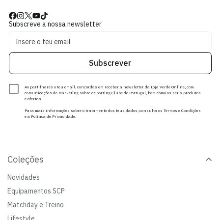
Subscreve a nossa newsletter
Subscrever
Ao partilhares o teu email, concordas em receber a newsletter da Loja Verde Online, com
comunicações de marketing sobre o Sporting Clube de Portugal, bem como os seus produtos
e ofertas.
Para mais informações sobre o tratamento dos teus dados, consulta os Termos e Condições
e a Política de Privacidade.
Coleções
Novidades
Equipamentos SCP
Matchday e Treino
Lifestyle