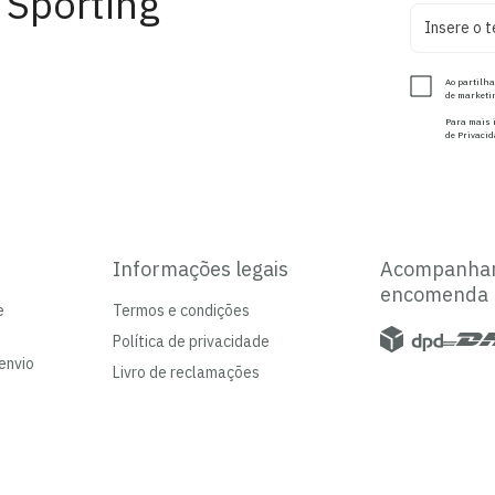
 Sporting
Ao partilha
de marketin
Para mais i
de Privacid
Informações legais
Acompanha
encomenda
e
Termos e condições
Política de privacidade
envio
Livro de reclamações