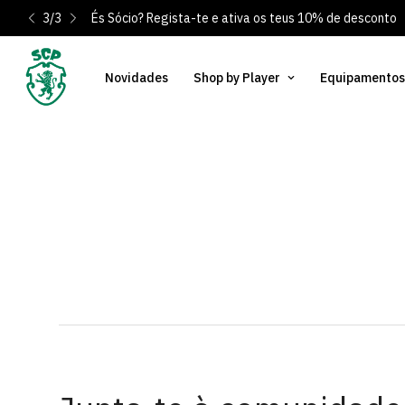
3
/
3
És Sócio? Regista-te e ativa os teus 10% de desconto
Novidades
Shop by Player
Equipamentos