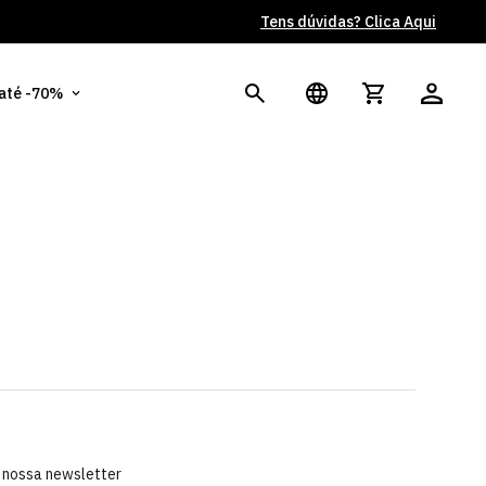
Tens dúvidas? Clica Aqui
Po
 até -70%
 nossa newsletter