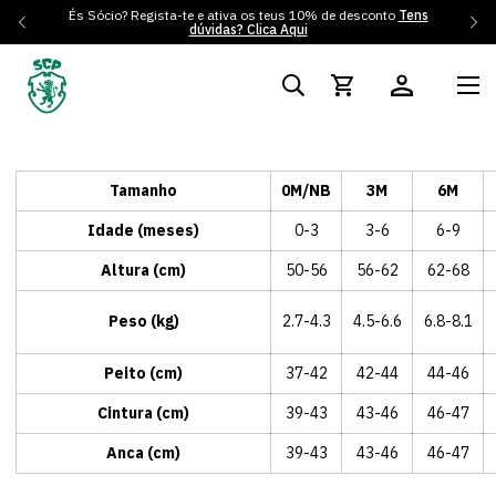
És Sócio? Regista-te e ativa os teus 10% de desconto
Tens
dúvidas? Clica Aqui
Tamanho
0M/NB
3M
6M
Idade (meses)
0-3
3-6
6-9
Altura (cm)
50-56
56-62
62-68
Peso (kg)
2.7-4.3
4.5-6.6
6.8-8.1
Peito (cm)
37-42
42-44
44-46
Cintura (cm)
39-43
43-46
46-47
Anca (cm)
39-43
43-46
46-47