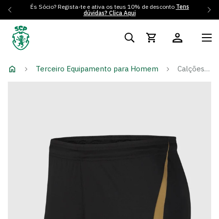
És Sócio? Regista-te e ativa os teus 10% de desconto
Tens
dúvidas? Clica Aqui
Terceiro Equipamento para Homem
Calções 3º Equipamento 23/24 - Cristiano Ronaldo