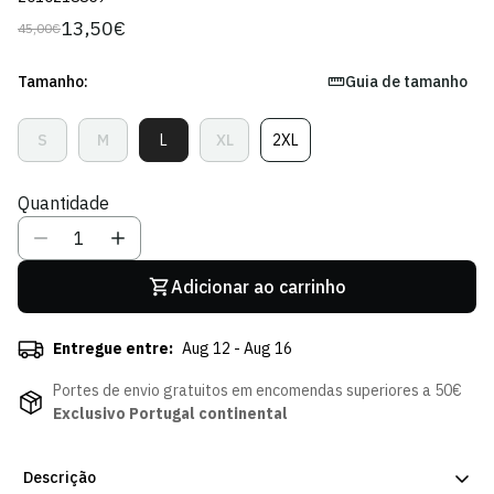
13,50€
45,00€
Preço
Preço
regular
de
venda
Tamanho:
Guia de tamanho
S
M
L
XL
2XL
Variante
Variante
Variante
Variante
Variante
Esgotada
Esgotada
Esgotada
Esgotada
Esgotada
Ou
Ou
Ou
Ou
Ou
Quantidade
Indisponível
Indisponível
Indisponível
Indisponível
Indisponível
Adicionar ao carrinho
Entregue entre:
Aug 12 - Aug 16
Portes de envio gratuitos em encomendas superiores a 50€
Exclusivo Portugal continental
Descrição