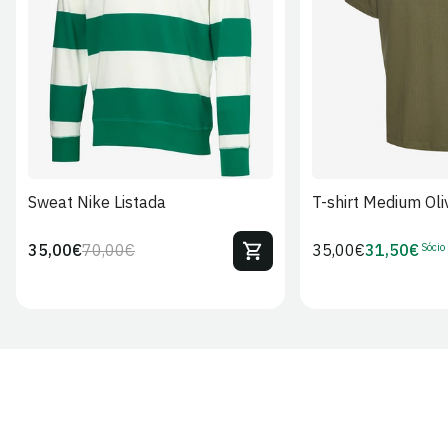
S
M
L
XL
2XL
S
M
L
Sweat Nike Listada
T-shirt Medium Oli
Sócio
35,00€
70,00€
Preço
35,00€
31,50€
Preço
Preço
Preço
regular
regular
de
de
venda
Sócio