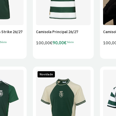
 Strike 26/27
Camisola Principal 26/27
Camisol
r ao
Adicionar ao
ho
carrinho
Sócio
Sócio
Preço
100,00€
90,00€
Preço
100,0
Preço
regular
regula
de
Sócio
Novidade
L
XL
XS
S
M
L
S
XL
2XL
3XL
4XL
2XL