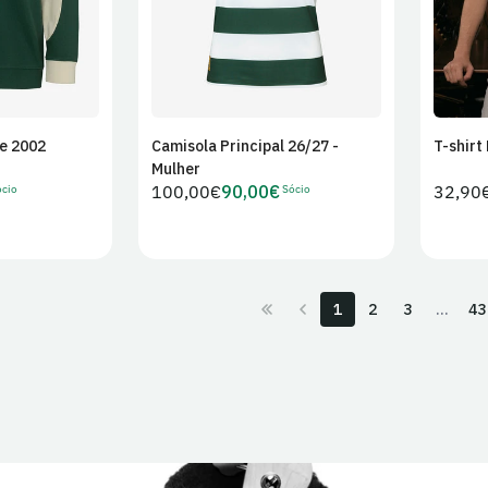
e 2002
Camisola Principal 26/27 -
T-shirt
r ao
Adicionar ao
Mulher
ho
carrinho
cio
Sócio
Preço
100,00€
90,00€
Preço
32,90
Preço
regular
regula
de
Sócio
1
2
3
…
43