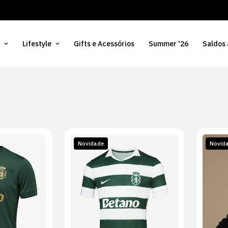
Lifestyle
Gifts e Acessórios
Summer '26
Saldos
Novidade
Novid
L
XL
S
M
L
XL
S
2XL