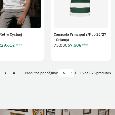
 Retro Cycling
Camisola Principal s/Pub 26/27
Adicionar ao
Adicionar ao
- Criança
carrinho
carrinho
Sócio
Sócio
€
29,61€
Preço
75,00€
67,50€
Preço
Preço
r
regular
de
de
Sócio
Sócio
Produtos por página:
1 - 16 de 678 produtos