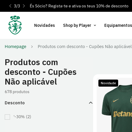
3
/
3
És Sócio? Regista-te e ativa os teus 10% de desconto
Novidades
Shop by Player
Equipamentos
Homepage
Produtos com desconto - Cupões Não aplicável
Produtos com
desconto - Cupões
Não aplicável
Novidade
678 produtos
Desconto
S
M
'-30%
(2)
2XL