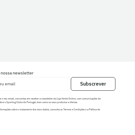
 nossa newsletter
Subscrever
es o teu email, concordas em receber a newsletter da Loja Verde Online, com comunicações de
bre o Sporting Clube de Portugal, bem como os seus produtos e ofertas.
formações sobre o tratamento dos teus dados, consulta os Termos e Condições e a Política de