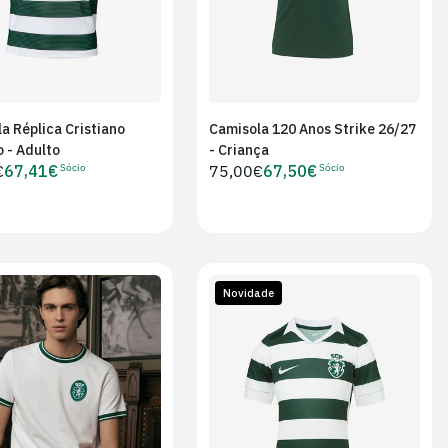
a Réplica Cristiano
Camisola 120 Anos Strike 26/27
Adicionar ao
Adicionar ao
 - Adulto
- Criança
carrinho
carrinho
Sócio
Sócio
€
67,41€
Preço
75,00€
67,50€
Preço
Preço
r
regular
de
de
Sócio
Sócio
Novidade
S
M
L
S
M
L
XL
2XL
3XL
4XL