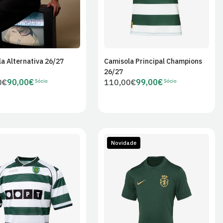
a Alternativa 26/27
Camisola Principal Champions
Adicionar ao
Adicionar ao
26/27
carrinho
carrinho
Sócio
Sócio
0€
90,00€
Preço
110,00€
99,00€
Preço
Preço
r
regular
de
de
Sócio
Sócio
Novidade
M
L
XL
S
M
L
XL
3XL
4XL
XS