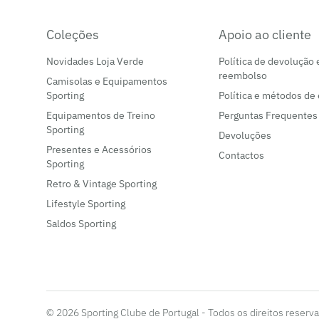
Skates
(1)
Coleções
Apoio ao cliente
Sporting Training
(10)
Novidades Loja Verde
Política de devolução 
Sweatshirt
(1)
reembolso
Camisolas e Equipamentos
Sporting
Política e métodos de
Sweatshirts
(44)
Equipamentos de Treino
Perguntas Frequentes
Swimwear
(9)
Sporting
Devoluções
Presentes e Acessórios
Contactos
T-shirt
(1)
Sporting
Retro & Vintage Sporting
T-Shirts
(58)
Lifestyle Sporting
Tecnologia
(4)
Saldos Sporting
Toalhas
(7)
Tops
(3)
Toucas
(1)
© 2026 Sporting Clube de Portugal - Todos os direitos reserv