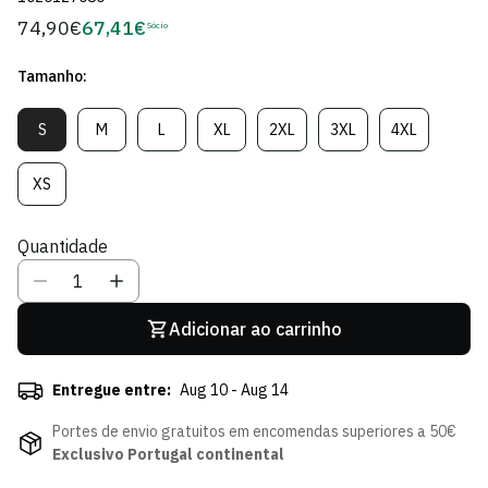
74,90€
67,41€
Preço
Sócio
Preço
regular
de
Tamanho:
Sócio
S
M
L
XL
2XL
3XL
4XL
Variante
Variante
Variante
Variante
Variante
Variante
Variante
Esgotada
Esgotada
Esgotada
Esgotada
Esgotada
Esgotada
Esgotada
Ou
Ou
Ou
Ou
Ou
Ou
Ou
XS
Variante
Indisponível
Indisponível
Indisponível
Indisponível
Indisponível
Indisponível
Indisponível
Esgotada
Ou
Quantidade
Indisponível
Adicionar ao carrinho
Entregue entre:
Aug 10 - Aug 14
Portes de envio gratuitos em encomendas superiores a 50€
Exclusivo Portugal continental