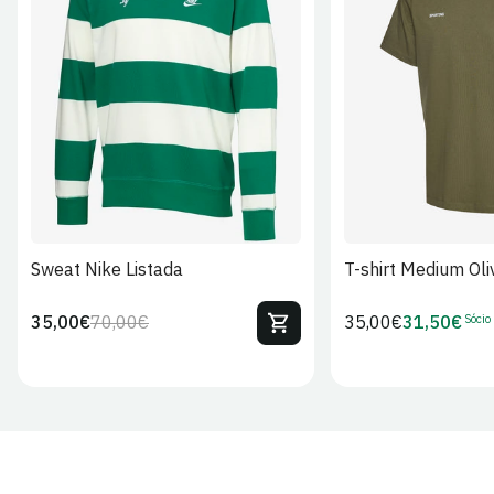
S
M
L
XL
2XL
S
M
L
Sweat Nike Listada
T-shirt Medium Oli
Sócio
35,00€
70,00€
Preço
35,00€
31,50€
Preço
Preço
Preço
regular
regular
de
de
venda
Sócio