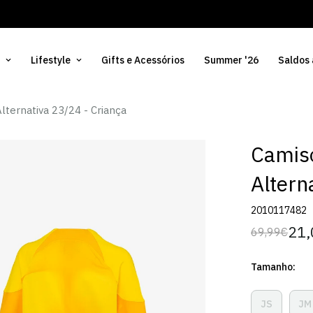
Lifestyle
Gifts e Acessórios
Summer '26
Saldos
lternativa 23/24 - Criança
Camis
Altern
2010117482
21,
69,99€
Preço
Preço
regular
de
Tamanho:
venda
JS
JM
Variante
V