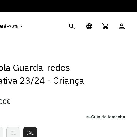
És
 até -70%
ola Guarda-redes
ativa 23/24 - Criança
00€
Guia de tamanho
JL
JXL
ariante
Variante
Variante