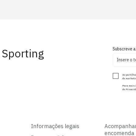
 Sporting
Subscreve a
Ao partilha
de marketin
Para mais i
de Privacid
Informações legais
Acompanha
encomenda