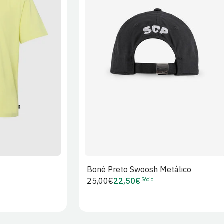
XL
2XL
S/M
M/L
L/XL
Boné Preto Swoosh Metálico
Sócio
Preço
25,00€
22,50€
Preço
regular
de
Sócio