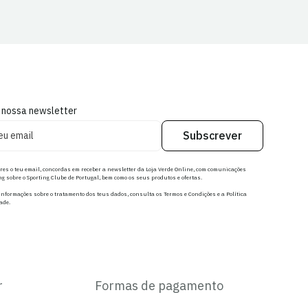
 nossa newsletter
Subscrever
res o teu email, concordas em receber a newsletter da Loja Verde Online, com comunicações
g sobre o Sporting Clube de Portugal, bem como os seus produtos e ofertas.
nformações sobre o tratamento dos teus dados, consulta os Termos e Condições e a Política
ade.
r
Formas de pagamento