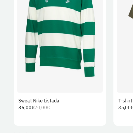
S
M
L
XL
2XL
Sweat Nike Listada
T-shir
35,00€
70,00€
Preço
35,00
Preço
Preço
regula
regular
de
venda