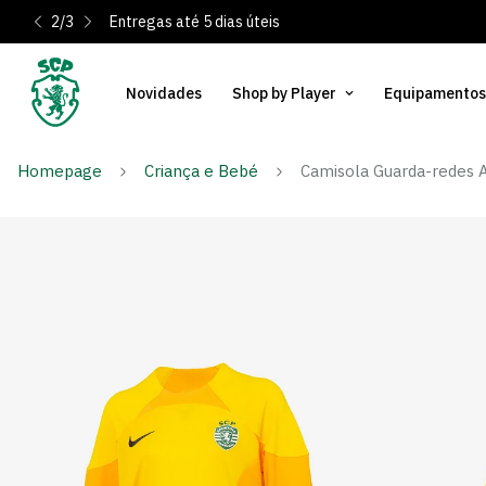
2
/
3
Entregas até 5 dias úteis
Novidades
Shop by Player
Equipamentos
Homepage
Criança e Bebé
Camisola Guarda-redes A