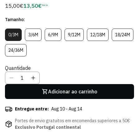
15,00€
13,50€
Preço
Sócio
Preço
regular
de
Tamanho:
Sócio
0/3M
3/6M
6/9M
9/12M
12/18M
18/24M
Variante
Variante
Variante
Variante
Variante
Variante
Esgotada
Esgotada
Esgotada
Esgotada
Esgotada
Esgotad
Ou
Ou
Ou
Ou
Ou
Ou
24/36M
Variante
Indisponível
Indisponível
Indisponível
Indisponível
Indisponível
Indispon
Esgotada
Ou
Quantidade
Indisponível
Adicionar ao carrinho
Entregue entre:
Aug 10 - Aug 14
Portes de envio gratuitos em encomendas superiores a 50€
Exclusivo Portugal continental