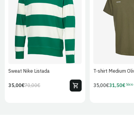
S
M
L
XL
2XL
S
M
L
Sweat Nike Listada
T-shirt Medium Oli
Sócio
35,00€
70,00€
Preço
35,00€
31,50€
Preço
Preço
Preço
regular
regular
de
de
venda
Sócio