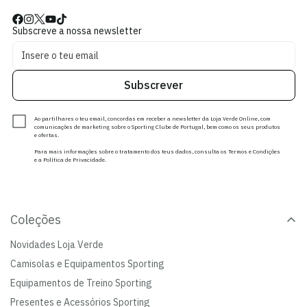
Subscreve a nossa newsletter
Subscrever
Ao partilhares o teu email, concordas em receber a newsletter da Loja Verde Online, com
comunicações de marketing sobre o Sporting Clube de Portugal, bem como os seus produtos
e ofertas.
Para mais informações sobre o tratamento dos teus dados, consulta os Termos e Condições
e a Política de Privacidade.
Coleções
Novidades Loja Verde
Camisolas e Equipamentos Sporting
Equipamentos de Treino Sporting
Presentes e Acessórios Sporting