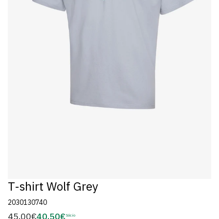
T-shirt Wolf Grey
2030130740
45,00€
40,50€
Preço
Sócio
Preço