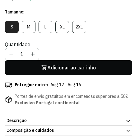
regular
de
Tamanho:
Sócio
S
M
L
XL
2XL
Variante
Variante
Variante
Variante
Variante
Esgotada
Esgotada
Esgotada
Esgotada
Esgotada
Ou
Ou
Ou
Ou
Ou
Quantidade
Indisponível
Indisponível
Indisponível
Indisponível
Indisponível
Adicionar ao carrinho
Entregue entre:
Aug 12 - Aug 16
Portes de envio gratuitos em encomendas superiores a 50€
Exclusivo Portugal continental
Descrição
Composição e cuidados
T-shirt Wolf Grey. Peça simples, pensada para o dia a dia. Corte