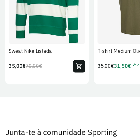
Sweat Nike Listada
T-shirt Medium Oli
Sócio
35,00€
70,00€
Preço
35,00€
31,50€
Preço
Preço
Preço
regular
regular
de
de
venda
Sócio
Junta-te à comunidade Sporting