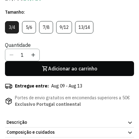
regular
de
Tamanho:
Sócio
3/4
5/6
7/8
9/12
13/14
Variante
Variante
Variante
Variante
Variante
Esgotada
Esgotada
Esgotada
Esgotada
Esgotada
Ou
Ou
Ou
Ou
Ou
Quantidade
Indisponível
Indisponível
Indisponível
Indisponível
Indisponível
Adicionar ao carrinho
Entregue entre:
Aug 09 - Aug 13
Portes de envio gratuitos em encomendas superiores a 50€
Exclusivo Portugal continental
Descrição
Composição e cuidados
O T-shirt Verde Equality de Criança Sporting CP representa uma