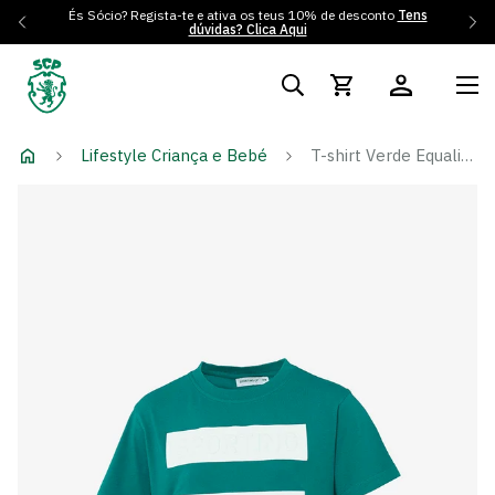
És Sócio? Regista-te e ativa os teus 10% de desconto
Tens
dúvidas? Clica Aqui
Lifestyle Criança e Bebé
T-shirt Verde Equality - Criança