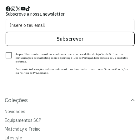
Subscreve a nossa newsletter
Subscrever
Ao partilhares o teu email, concordas em receber a newsletter da Loja Verde Online, com
comunicações de marketing sobre o Sporting Clube de Portugal, bem como os seus produtos
e ofertas.
Para mais informações sobre o tratamento dos teus dados, consulta os Termos e Condições
e a Política de Privacidade.
Coleções
Novidades
Equipamentos SCP
Matchday e Treino
Lifestyle