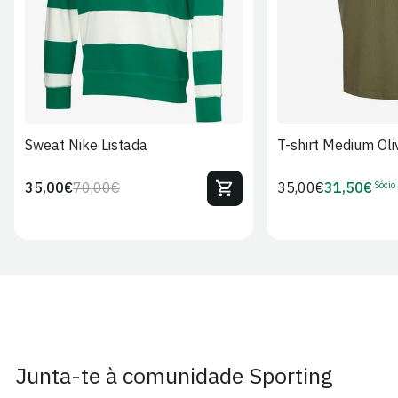
Sweat Nike Listada
T-shirt Medium Oli
Sócio
35,00€
70,00€
Preço
35,00€
31,50€
Preço
Preço
Preço
regular
regular
de
de
venda
Sócio
Junta-te à comunidade Sporting