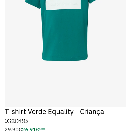
T-shirt Verde Equality - Criança
1020134516
29,90€
26,91€
Preço
Sócio
Preço