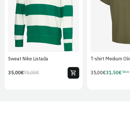
S
M
L
XL
2XL
S
M
L
Sweat Nike Listada
T-shirt Medium Oli
Sócio
35,00€
70,00€
Preço
35,00€
31,50€
Preço
Preço
Preço
regular
regular
de
de
venda
Sócio