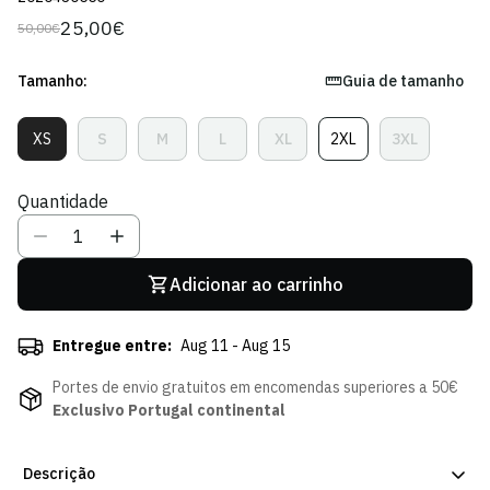
25,00€
50,00€
Preço
Preço
regular
de
venda
Tamanho:
Guia de tamanho
XS
S
M
L
XL
2XL
3XL
Variante
Variante
Variante
Variante
Variante
Variante
Variante
Esgotada
Esgotada
Esgotada
Esgotada
Esgotada
Esgotada
Esgotada
Ou
Ou
Ou
Ou
Ou
Ou
Ou
Quantidade
Indisponível
Indisponível
Indisponível
Indisponível
Indisponível
Indisponível
Indisponíve
Adicionar ao carrinho
Entregue entre:
Aug 11 - Aug 15
Portes de envio gratuitos em encomendas superiores a 50€
Exclusivo Portugal continental
Descrição