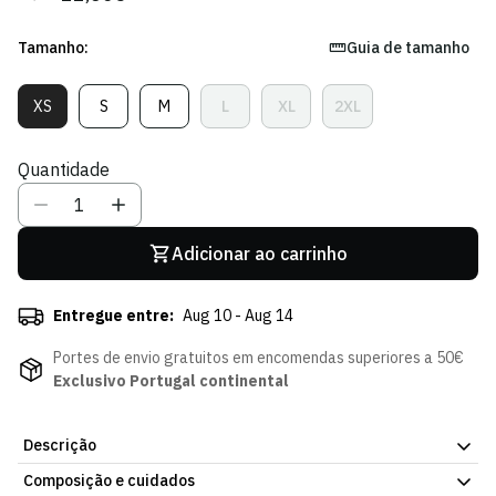
regular
de
venda
Tamanho:
Guia de tamanho
XS
S
M
L
XL
2XL
Variante
Variante
Variante
Variante
Variante
Variante
Esgotada
Esgotada
Esgotada
Esgotada
Esgotada
Esgotada
Ou
Ou
Ou
Ou
Ou
Ou
Quantidade
Indisponível
Indisponível
Indisponível
Indisponível
Indisponível
Indisponível
Adicionar ao carrinho
Entregue entre:
Aug 10 - Aug 14
Portes de envio gratuitos em encomendas superiores a 50€
Exclusivo Portugal continental
Descrição
Composição e cuidados
Com um corte estreito, esta camisola respirável e elástica ajuda