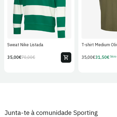
Sweat Nike Listada
T-shirt Medium Oli
Sócio
35,00€
70,00€
Preço
35,00€
31,50€
Preço
Preço
Preço
regular
regular
de
de
venda
Sócio
Junta-te à comunidade Sporting