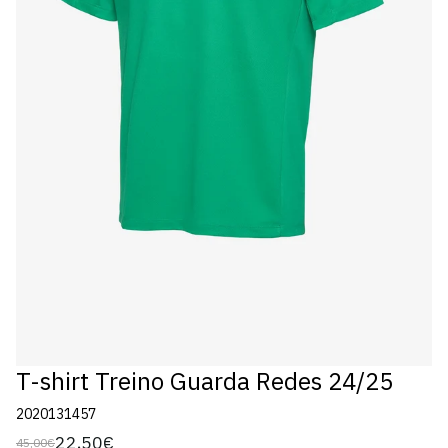
T-shirt Treino Guarda Redes 24/25
2020131457
22,50€
45,00€
Preço
Preço