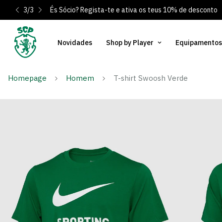
3
/
3
És Sócio? Regista-te e ativa os teus 10% de desconto
Novidades
Shop by Player
Equipamentos
Homepage
Homem
T-shirt Swoosh Verde