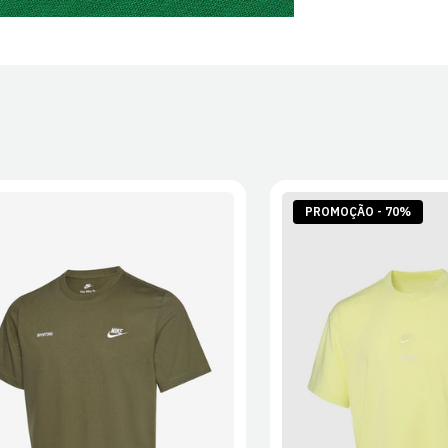
PROMOÇÃO - 70%
S
M
L
XL
2XL
S
M
L