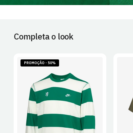
Completa o look
PROMOÇÃO - 50%
S
M
L
XL
2XL