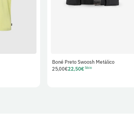
Boné Preto Swoosh Metálico
Sócio
Preço
25,00€
22,50€
Preço
regular
de
Sócio