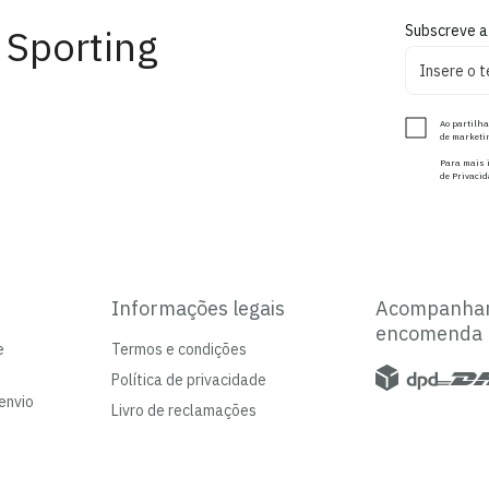
 Sporting
Subscreve a
Ao partilha
de marketin
Para mais i
de Privacid
Informações legais
Acompanha
encomenda
e
Termos e condições
Política de privacidade
envio
Livro de reclamações