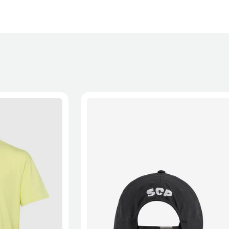
XL
2XL
S/M
M/L
L/XL