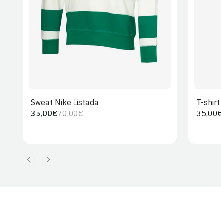
Sweat Nike Listada
T-shir
35,00€
70,00€
Preço
35,00
Preço
Preço
regula
regular
de
venda