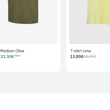
t Medium Olive
T-shirt Lima
Sócio
€
31,50€
13,80€
45,99€
Preço
Preço
Preço
r
de
regular
de
Sócio
venda