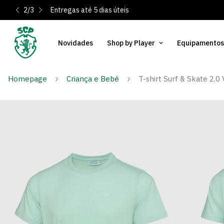
2
/
3
Entregas até 5 dias úteis
Novidades
Shop by Player
Equipamentos
Homepage
Criança e Bebé
T-shirt Surf & Skate 2.0