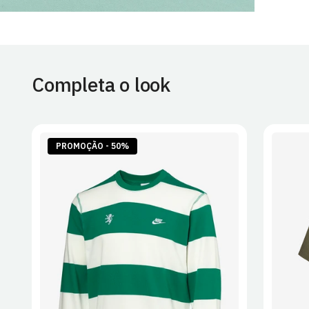
Completa o look
PROMOÇÃO - 50%
S
M
L
XL
2XL