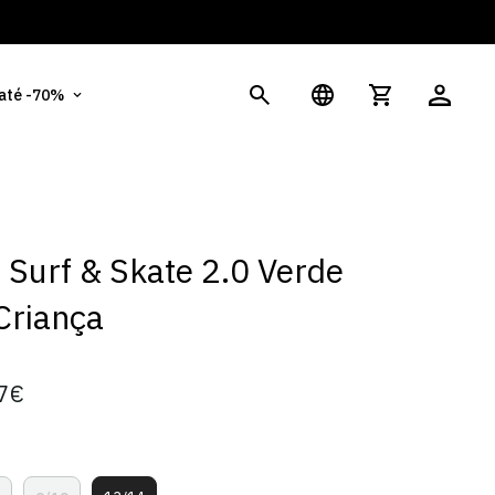
És
 até -70%
t Surf & Skate 2.0 Verde
Criança
7€