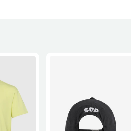
XL
2XL
S/M
M/L
L/XL