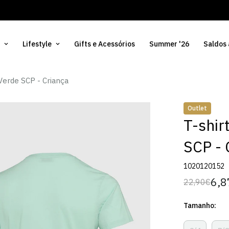
Lifestyle
Gifts e Acessórios
Summer '26
Saldos
 Verde SCP - Criança
Outlet
T-shir
SCP - 
1020120152
6,8
22,90€
Preço
Preço
regular
de
Tamanho:
venda