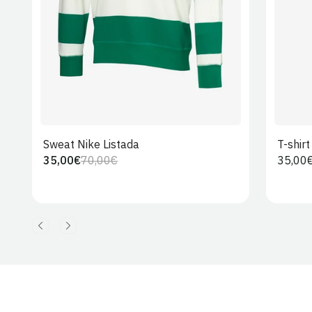
Sweat Nike Listada
T-shir
35,00€
70,00€
Preço
35,00
Preço
Preço
regula
regular
de
venda