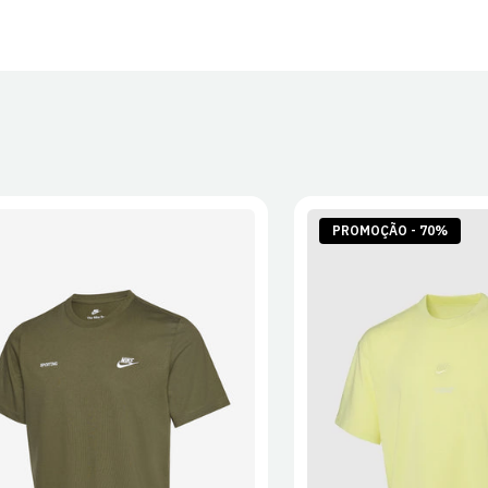
PROMOÇÃO - 70%
S
M
L
XL
2XL
S
M
L