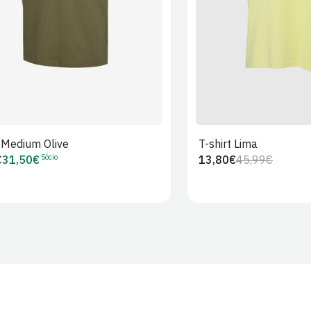
t Medium Olive
T-shirt Lima
Sócio
€
31,50€
13,80€
45,99€
Preço
Preço
Preço
r
de
regular
de
Sócio
venda