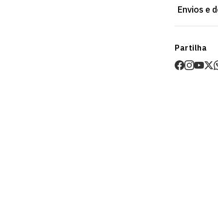
Envios e 
Envios
Partilha
Prazo estima
O valor dos p
Devoluções
30 dias após
Artigos pers
Para mais in
Devoluções
.