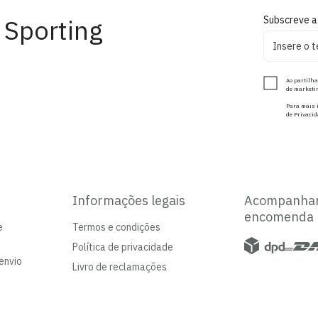
 Sporting
Subscreve a
Ao partilha
de marketin
Para mais i
de Privacid
Informações legais
Acompanha
encomenda
e
Termos e condições
Política de privacidade
envio
Livro de reclamações