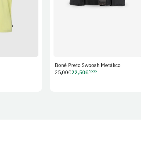
Boné Preto Swoosh Metálico
Sócio
Preço
25,00€
22,50€
Preço
regular
de
Sócio