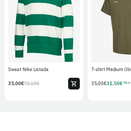
S
M
L
XL
2XL
S
M
L
Sweat Nike Listada
T-shirt Medium Oli
Sócio
35,00€
70,00€
Preço
35,00€
31,50€
Preço
Preço
Preço
regular
regular
de
de
venda
Sócio