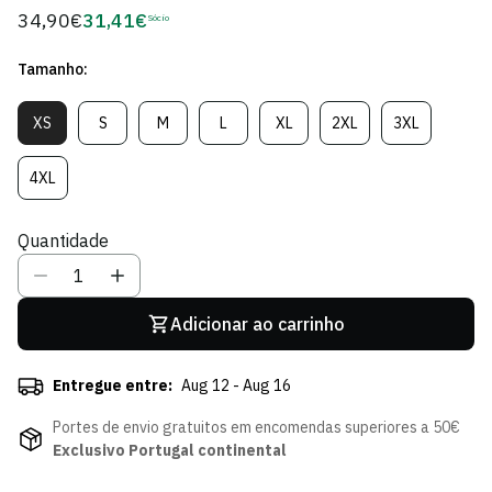
34,90€
31,41€
Preço
Sócio
Preço
regular
de
Tamanho:
Sócio
XS
S
M
L
XL
2XL
3XL
Variante
Variante
Variante
Variante
Variante
Variante
Variante
Esgotada
Esgotada
Esgotada
Esgotada
Esgotada
Esgotada
Esgotada
Ou
Ou
Ou
Ou
Ou
Ou
Ou
4XL
Variante
Indisponível
Indisponível
Indisponível
Indisponível
Indisponível
Indisponível
Indisponível
Esgotada
Ou
Quantidade
Indisponível
Adicionar ao carrinho
Entregue entre:
Aug 12 - Aug 16
Portes de envio gratuitos em encomendas superiores a 50€
Exclusivo Portugal continental