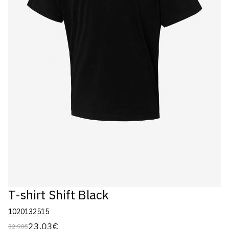
T-shirt Shift Black
1020132515
23,03€
32,90€
Preço
Preço