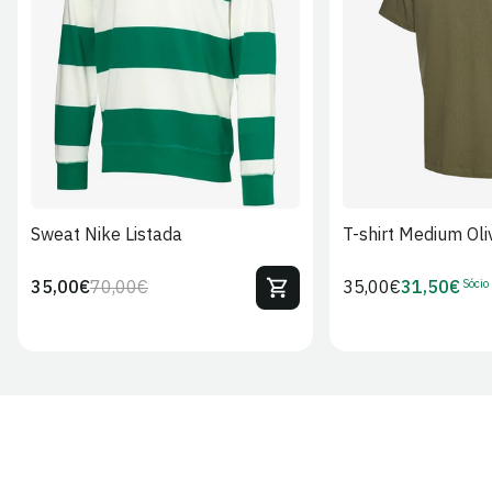
S
M
L
XL
2XL
S
M
L
Sweat Nike Listada
T-shirt Medium Oli
Sócio
35,00€
70,00€
Preço
35,00€
31,50€
Preço
Preço
Preço
regular
regular
de
de
venda
Sócio