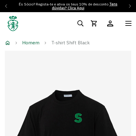
És Sócio? Regista-te e ativa os teus 10% de desconto
Tens
dúvidas? Clica Aqui
Homem
T-shirt Shift Black