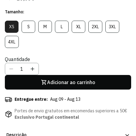
regular
de
Tamanho:
venda
XS
S
M
L
XL
2XL
3XL
Variante
Variante
Variante
Variante
Variante
Variante
Variante
Esgotada
Esgotada
Esgotada
Esgotada
Esgotada
Esgotada
Esgotada
Ou
Ou
Ou
Ou
Ou
Ou
Ou
4XL
Variante
Indisponível
Indisponível
Indisponível
Indisponível
Indisponível
Indisponível
Indisponível
Esgotada
Ou
Quantidade
Indisponível
Adicionar ao carrinho
Entregue entre:
Aug 09 - Aug 13
Portes de envio gratuitos em encomendas superiores a 50€
Exclusivo Portugal continental
Descrição