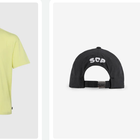
XL
2XL
S/M
M/L
L/XL