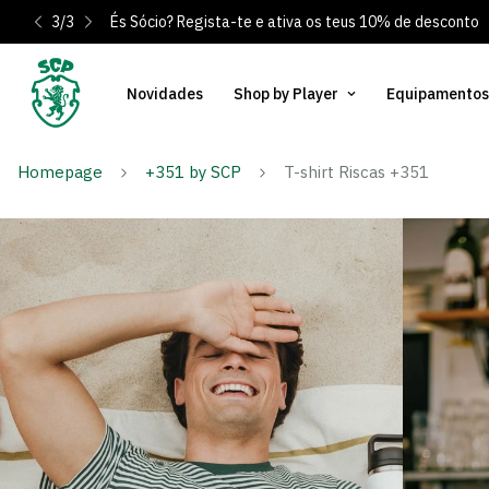
3
/
3
És Sócio? Regista-te e ativa os teus 10% de desconto
Novidades
Shop by Player
Equipamentos
Homepage
+351 by SCP
T-shirt Riscas +351