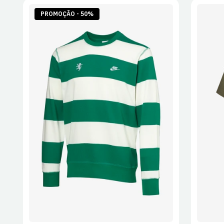
PROMOÇÃO - 50%
S
M
L
XL
2XL