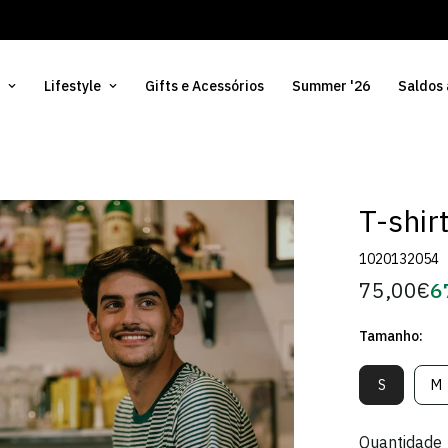
Lifestyle
Gifts e Acessórios
Summer '26
Saldos
T-shir
1020132054
75,00€
6
Preço
Pr
regular
d
Tamanho:
Só
S
M
Variante
V
Esgotada
E
Ou
O
Quantidade
Indisponív
In