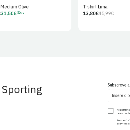
t Medium Olive
T-shirt Lima
Sócio
€
31,50€
13,80€
45,99€
Preço
Preço
Preço
r
de
regular
de
Sócio
venda
 Sporting
Subscreve a
Ao partilha
de marketin
Para mais i
de Privacid