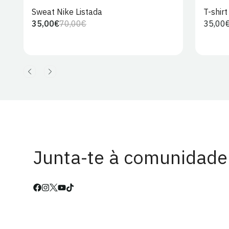
Sweat Nike Listada
T-shir
35,00€
70,00€
Preço
35,00
Preço
Preço
regula
regular
de
venda
Junta-te à comunidade