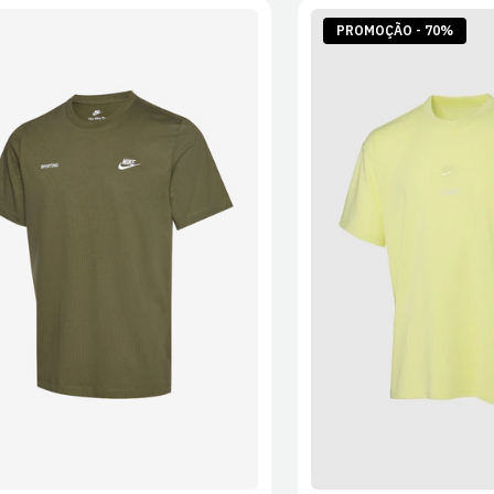
PROMOÇÃO - 70%
S
M
L
XL
2XL
S
M
L