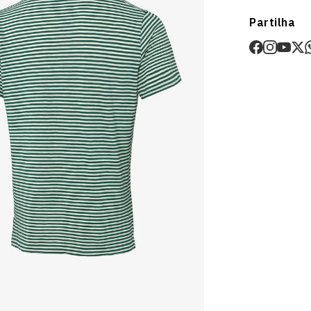
Envios
Partilha
Prazo estima
O valor dos p
Devoluções
30 dias após
Artigos pers
Para mais in
Devoluções
.