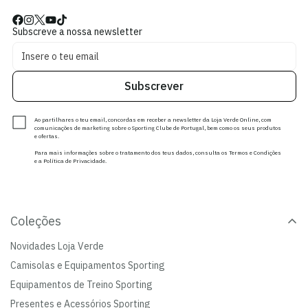
Subscreve a nossa newsletter
Subscrever
Ao partilhares o teu email, concordas em receber a newsletter da Loja Verde Online, com
comunicações de marketing sobre o Sporting Clube de Portugal, bem como os seus produtos
e ofertas.
Para mais informações sobre o tratamento dos teus dados, consulta os Termos e Condições
e a Política de Privacidade.
Coleções
Novidades Loja Verde
Camisolas e Equipamentos Sporting
Equipamentos de Treino Sporting
Presentes e Acessórios Sporting