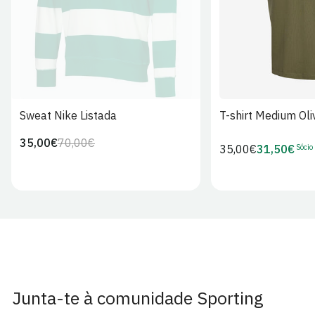
Sweat Nike Listada
T-shirt Medium Oli
35,00€
70,00€
Preço
Preço
Sócio
Preço
35,00€
31,50€
Preço
regular
de
regular
de
venda
Sócio
Junta-te à comunidade Sporting