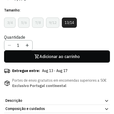
regular
de
Tamanho:
venda
3/4
5/6
7/8
9/12
13/14
Variante
Variante
Variante
Variante
Variante
Esgotada
Esgotada
Esgotada
Esgotada
Esgotada
Ou
Ou
Ou
Ou
Ou
Quantidade
Indisponível
Indisponível
Indisponível
Indisponível
Indisponível
Adicionar ao carrinho
Entregue entre:
Aug 13 - Aug 17
Portes de envio gratuitos em encomendas superiores a 50€
Exclusivo Portugal continental
Descrição
Composição e cuidados
T-shirt Recall Ring Green - Criança, parte da coleção oficial do