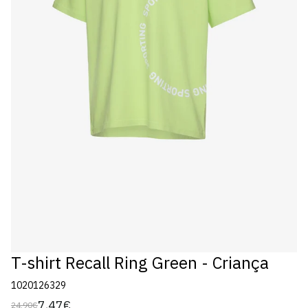
T-shirt Recall Ring Green - Criança
1020126329
7,47€
24,90€
Preço
Preço