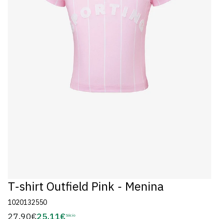
T-shirt Outfield Pink - Menina
1020132550
27,90€
25,11€
Preço
Sócio
Preço