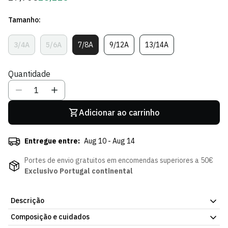
regular
de
Tamanho:
Sócio
3/4A
5/6A
7/8A
9/12A
13/14A
Variante
Variante
Variante
Variante
Variante
Esgotada
Esgotada
Esgotada
Esgotada
Esgotada
Ou
Ou
Ou
Ou
Ou
Quantidade
Indisponível
Indisponível
Indisponível
Indisponível
Indisponível
Adicionar ao carrinho
Entregue entre:
Aug 10 - Aug 14
Portes de envio gratuitos em encomendas superiores a 50€
Exclusivo Portugal continental
Descrição
Composição e cuidados
A T-shirt Outfield Pink de Menina é uma peça leve e confortável