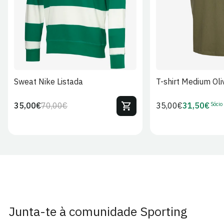
Sweat Nike Listada
T-shirt Medium Oli
Sócio
35,00€
70,00€
Preço
35,00€
31,50€
Preço
Preço
Preço
regular
regular
de
de
venda
Sócio
Junta-te à comunidade Sporting