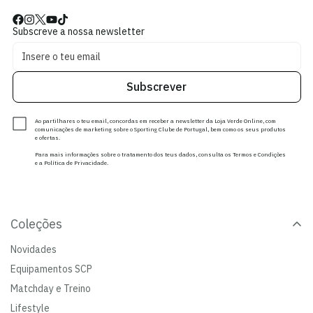
Subscreve a nossa newsletter
Subscrever
Ao partilhares o teu email, concordas em receber a newsletter da Loja Verde Online, com
comunicações de marketing sobre o Sporting Clube de Portugal, bem como os seus produtos
e ofertas.
Para mais informações sobre o tratamento dos teus dados, consulta os Termos e Condições
e a Política de Privacidade.
Coleções
Novidades
Equipamentos SCP
Matchday e Treino
Lifestyle