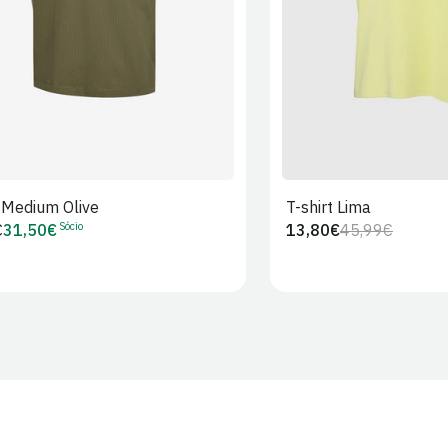
t Medium Olive
T-shirt Lima
Sócio
€
31,50€
13,80€
45,99€
Preço
Preço
Preço
r
de
regular
de
Sócio
venda