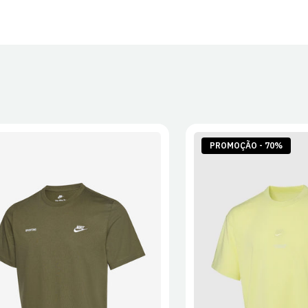
PROMOÇÃO - 70%
S
M
L
XL
2XL
S
M
L