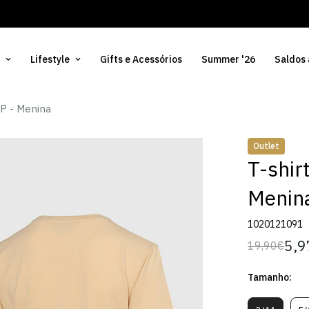
Lifestyle
Gifts e Acessórios
Summer '26
Saldos
CP - Menina
Outlet
T-shir
Menin
1020121091
5,9
19,90€
Preço
Preço
regular
de
Tamanho:
venda