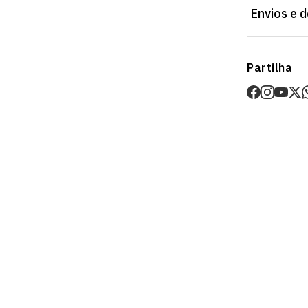
Envios e 
Envios
Partilha
Prazo estima
O valor dos p
Devoluções
30 dias após
Artigos pers
Para mais in
Devoluções
.