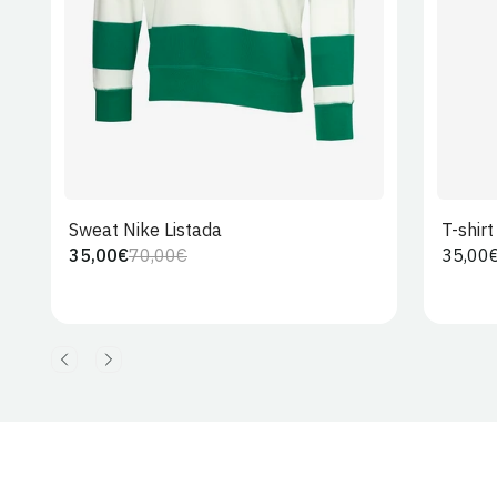
Sweat Nike Listada
T-shir
35,00€
70,00€
Preço
35,00
Preço
Preço
regula
regular
de
venda