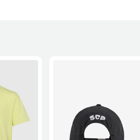
XL
2XL
S/M
M/L
L/XL