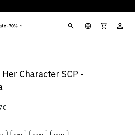
És
 até -70%
t Her Character SCP -
a
7€