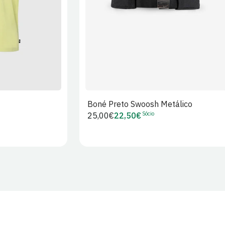
Boné Preto Swoosh Metálico
Sócio
Preço
25,00€
22,50€
Preço
regular
de
Sócio