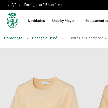
2
/
3
Entregas até 5 dias úteis
Novidades
Shop by Player
Equipamentos
Homepage
Criança e Bebé
T-shirt Her Character S