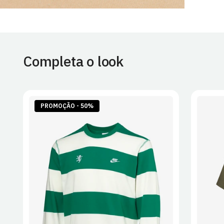
Completa o look
PROMOÇÃO - 50%
S
M
L
XL
2XL