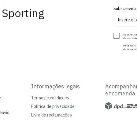
 Sporting
Subscreve a
Ao partilha
de marketin
Para mais i
de Privacid
Informações legais
Acompanha
encomenda
e
Termos e condições
Política de privacidade
envio
Livro de reclamações