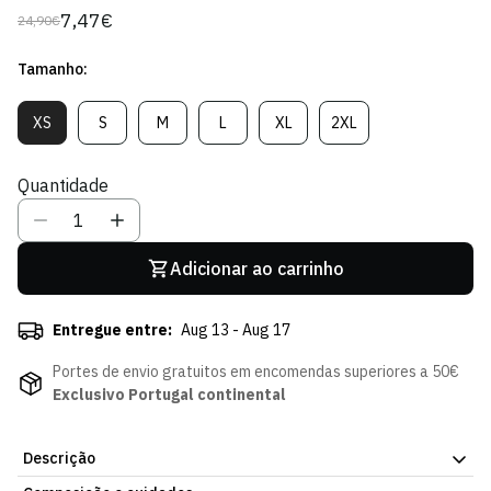
7,47€
24,90€
Preço
Preço
regular
de
Tamanho:
venda
XS
S
M
L
XL
2XL
Variante
Variante
Variante
Variante
Variante
Variante
Esgotada
Esgotada
Esgotada
Esgotada
Esgotada
Esgotada
Ou
Ou
Ou
Ou
Ou
Ou
Quantidade
Indisponível
Indisponível
Indisponível
Indisponível
Indisponível
Indisponível
Adicionar ao carrinho
Entregue entre:
Aug 13 - Aug 17
Portes de envio gratuitos em encomendas superiores a 50€
Exclusivo Portugal continental
Descrição