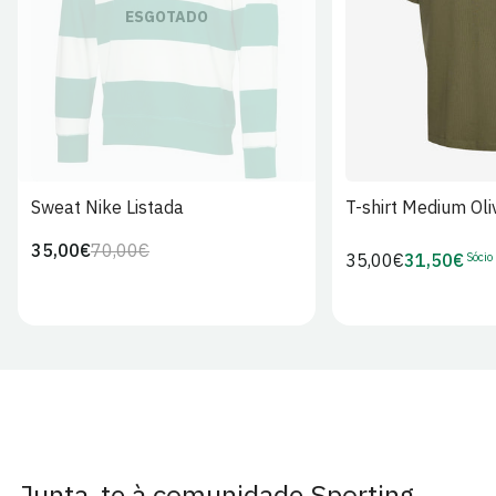
S
M
L
ESGOTADO
Sweat Nike Listada
T-shirt Medium Oli
35,00€
70,00€
Preço
Preço
Sócio
Preço
35,00€
31,50€
Preço
regular
de
regular
de
venda
Sócio
Junta-te à comunidade Sporting