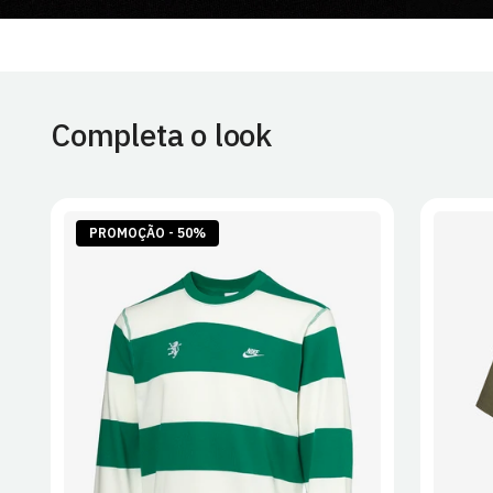
Completa o look
PROMOÇÃO - 50%
S
M
L
XL
2XL