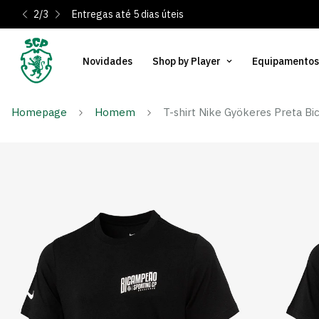
2
/
3
Entregas até 5 dias úteis
Novidades
Shop by Player
Equipamentos
Homepage
Homem
T-shirt Nike Gyökeres Preta B