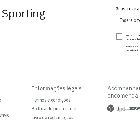
 Sporting
Subscreve a
Ao partilha
de marketin
Para mais i
de Privacid
Informações legais
Acompanha
encomenda
e
Termos e condições
Política de privacidade
envio
Livro de reclamações