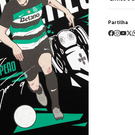
Envios
Partilha
Prazo estima
O valor dos p
Devoluções
30 dias após
Artigos pers
Para mais in
Devoluções
.