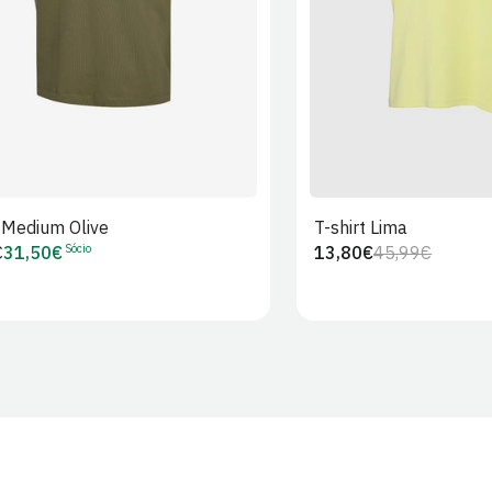
t Medium Olive
T-shirt Lima
Sócio
€
31,50€
13,80€
45,99€
Preço
Preço
Preço
r
de
regular
de
Sócio
venda