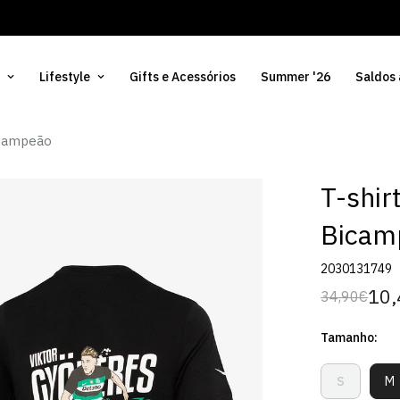
Lifestyle
Gifts e Acessórios
Summer '26
Saldos
icampeão
T-shir
Bicam
2030131749
10,
34,90€
Preço
Preço
regular
de
Tamanho:
venda
S
M
Variante
V