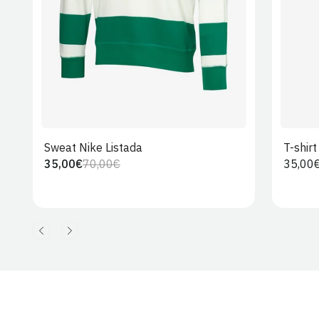
Sweat Nike Listada
T-shir
35,00€
70,00€
Preço
35,00
Preço
Preço
regula
regular
de
venda