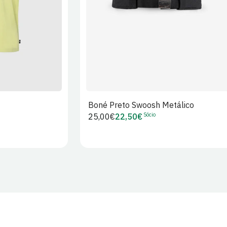
Boné Preto Swoosh Metálico
Sócio
Preço
25,00€
22,50€
Preço
regular
de
Sócio