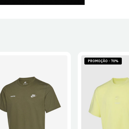
PROMOÇÃO - 70%
S
M
L
XL
2XL
S
M
L