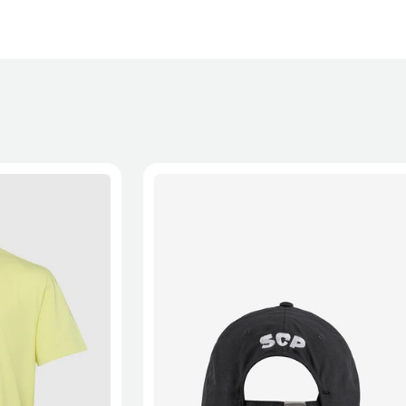
XL
2XL
S/M
M/L
L/XL