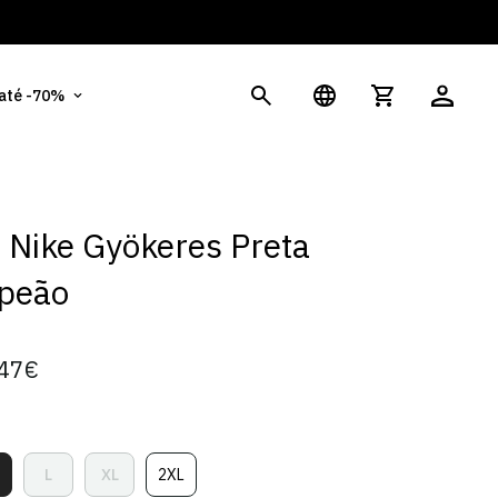
És
 até -70%
t Nike Gyökeres Preta
peão
47€
L
XL
2XL
ariante
Variante
Variante
Variante