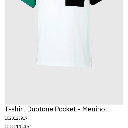
T-shirt Duotone Pocket - Menino
1020123917
11,45€
22,90€
Preço
Preço