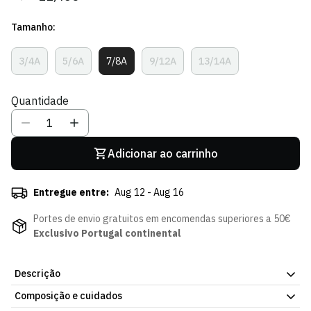
regular
de
Tamanho:
venda
3/4A
5/6A
7/8A
9/12A
13/14A
Variante
Variante
Variante
Variante
Variante
Esgotada
Esgotada
Esgotada
Esgotada
Esgotada
Ou
Ou
Ou
Ou
Ou
Quantidade
Indisponível
Indisponível
Indisponível
Indisponível
Indisponível
Adicionar ao carrinho
Entregue entre:
Aug 12 - Aug 16
Portes de envio gratuitos em encomendas superiores a 50€
Exclusivo Portugal continental
Descrição
Composição e cuidados
T-shirt Duotone Pocket - Menino. Corte simples, para o dia a dia.