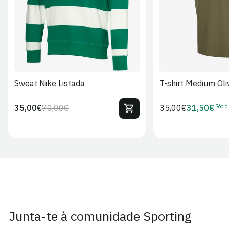
Sweat Nike Listada
T-shirt Medium Oli
Sócio
35,00€
70,00€
Preço
35,00€
31,50€
Preço
Preço
Preço
regular
regular
de
de
venda
Sócio
Junta-te à comunidade Sporting