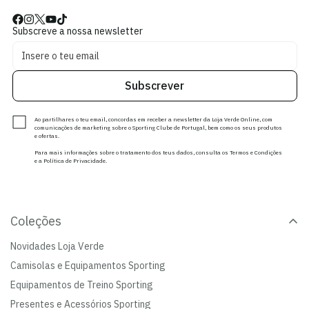
Subscreve a nossa newsletter
Subscrever
Ao partilhares o teu email, concordas em receber a newsletter da Loja Verde Online, com
comunicações de marketing sobre o Sporting Clube de Portugal, bem como os seus produtos
e ofertas.
Para mais informações sobre o tratamento dos teus dados, consulta os Termos e Condições
e a Política de Privacidade.
Coleções
Novidades Loja Verde
Camisolas e Equipamentos Sporting
Equipamentos de Treino Sporting
Presentes e Acessórios Sporting