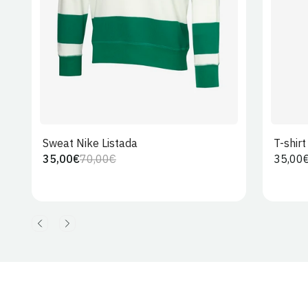
Sweat Nike Listada
T-shir
35,00€
70,00€
Preço
35,00
Preço
Preço
regula
regular
de
venda