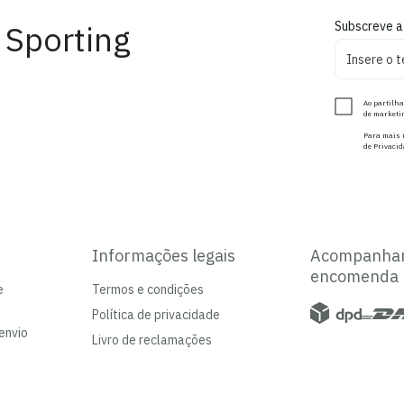
 Sporting
Subscreve a
Ao partilha
de marketin
Para mais i
de Privacid
Informações legais
Acompanha
encomenda
e
Termos e condições
Política de privacidade
envio
Livro de reclamações