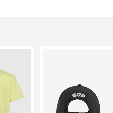
XL
2XL
S/M
M/L
L/XL