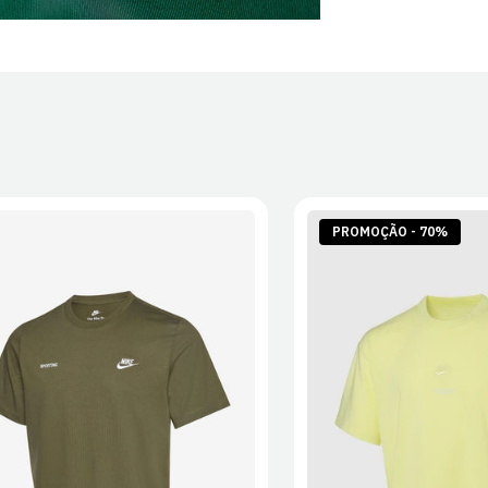
PROMOÇÃO - 70%
S
M
L
XL
2XL
S
M
L