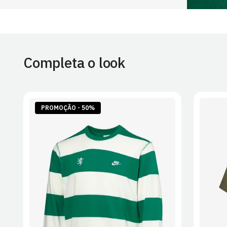
Completa o look
PROMOÇÃO - 50%
S
M
L
XL
2XL