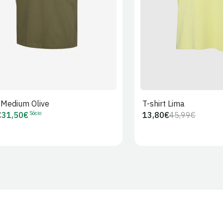
t Medium Olive
T-shirt Lima
Sócio
€
31,50€
13,80€
45,99€
Preço
Preço
Preço
r
de
regular
de
Sócio
venda