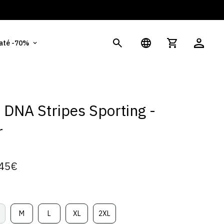
 até -70%
t DNA Stripes Sporting -
r
45€
M
L
XL
2XL
ariante
Variante
Variante
Variante
Variante