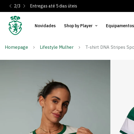
3
/
3
És Sócio? Regist
Novidades
Shop by Player
Equipamentos
Homepage
Lifestyle Mulher
T-shirt DNA Stripes Spo