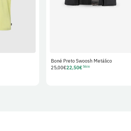
Boné Preto Swoosh Metálico
Sócio
Preço
25,00€
22,50€
Preço
regular
de
Sócio