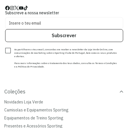
Subscreve a nossa newsletter
Subscrever
Ao partilhares o teu email, concordas em receber a newsletter da Loja Verde Online, com
comunicações de marketing sobre o Sporting Clube de Portugal, bem como os seus produtos
e ofertas.
Para mais informações sobre o tratamento dos teus dados, consulta os Termos e Condições
e a Política de Privacidade.
Coleções
Novidades Loja Verde
Camisolas e Equipamentos Sporting
Equipamentos de Treino Sporting
Presentes e Acessórios Sporting