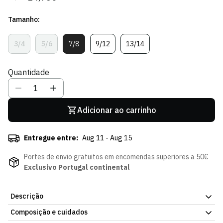
regular
de
Tamanho:
venda
3/4
5/6
7/8
9/12
13/14
Variante
Variante
Variante
Variante
Variante
Esgotada
Esgotada
Esgotada
Esgotada
Esgotada
Ou
Ou
Ou
Ou
Ou
Quantidade
Indisponível
Indisponível
Indisponível
Indisponível
Indisponível
Adicionar ao carrinho
Entregue entre:
Aug 11 - Aug 15
Portes de envio gratuitos em encomendas superiores a 50€
Exclusivo Portugal continental
Descrição
Composição e cuidados
A T-shirt DNA Stripes SCP Menina traz um visual descontraído