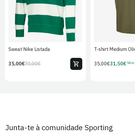
Sweat Nike Listada
T-shirt Medium Oli
Sócio
35,00€
70,00€
Preço
35,00€
31,50€
Preço
Preço
Preço
regular
regular
de
de
venda
Sócio
Junta-te à comunidade Sporting