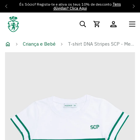
És Sócio? Regista-te e ativa os teus 10% de desconto
Tens
dúvidas? Clica Aqui
Criança e Bebé
T-shirt DNA Stripes SCP - Menina