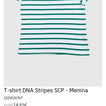
T-shirt DNA Stripes SCP - Menina
1020126767
14,95€
29,90€
Preço
Preço