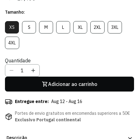
regular
de
Tamanho:
venda
XS
S
M
L
XL
2XL
3XL
Variante
Variante
Variante
Variante
Variante
Variante
Variante
Esgotada
Esgotada
Esgotada
Esgotada
Esgotada
Esgotada
Esgotada
Ou
Ou
Ou
Ou
Ou
Ou
Ou
4XL
Variante
Indisponível
Indisponível
Indisponível
Indisponível
Indisponível
Indisponível
Indisponível
Esgotada
Ou
Quantidade
Indisponível
Adicionar ao carrinho
Entregue entre:
Aug 12 - Aug 16
Portes de envio gratuitos em encomendas superiores a 50€
Exclusivo Portugal continental
Descrição