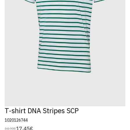
T-shirt DNA Stripes SCP
1020126744
17,45€
34,90€
Preço
Preço