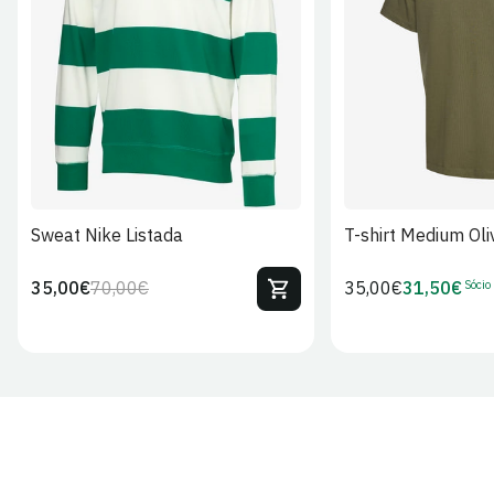
S
M
L
XL
2XL
S
M
L
Sweat Nike Listada
T-shirt Medium Oli
Sócio
35,00€
70,00€
Preço
35,00€
31,50€
Preço
Preço
Preço
regular
regular
de
de
venda
Sócio