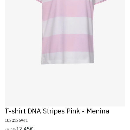
T-shirt DNA Stripes Pink - Menina
1020126941
12,45€
24,90€
Preço
Preço