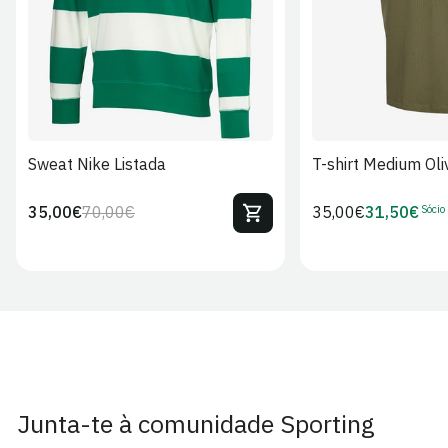
Sweat Nike Listada
T-shirt Medium Oli
Sócio
35,00€
70,00€
Preço
35,00€
31,50€
Preço
Preço
Preço
regular
regular
de
de
venda
Sócio
Junta-te à comunidade Sporting