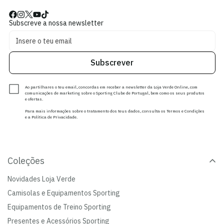
Subscreve a nossa newsletter
Subscrever
Ao partilhares o teu email, concordas em receber a newsletter da Loja Verde Online, com
comunicações de marketing sobre o Sporting Clube de Portugal, bem como os seus produtos
e ofertas.
Para mais informações sobre o tratamento dos teus dados, consulta os Termos e Condições
e a Política de Privacidade.
Coleções
Novidades Loja Verde
Camisolas e Equipamentos Sporting
Equipamentos de Treino Sporting
Presentes e Acessórios Sporting