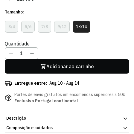
regular
de
Tamanho:
venda
3/4
5/6
7/8
9/12
13/14
Variante
Variante
Variante
Variante
Variante
Esgotada
Esgotada
Esgotada
Esgotada
Esgotada
Ou
Ou
Ou
Ou
Ou
Quantidade
Indisponível
Indisponível
Indisponível
Indisponível
Indisponível
Adicionar ao carrinho
Entregue entre:
Aug 10 - Aug 14
Portes de envio gratuitos em encomendas superiores a 50€
Exclusivo Portugal continental
Descrição
Composição e cuidados
T-shirt DNA Stripes Pink - Menina, com o design da atual coleção