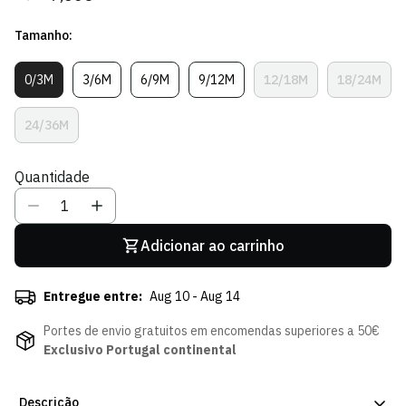
regular
de
Tamanho:
venda
0/3M
3/6M
6/9M
9/12M
12/18M
18/24M
Variante
Variante
Variante
Variante
Variante
Variant
Esgotada
Esgotada
Esgotada
Esgotada
Esgotada
Esgota
Ou
Ou
Ou
Ou
Ou
Ou
24/36M
Variante
Indisponível
Indisponível
Indisponível
Indisponível
Indisponível
Indispo
Esgotada
Ou
Quantidade
Indisponível
Adicionar ao carrinho
Entregue entre:
Aug 10 - Aug 14
Portes de envio gratuitos em encomendas superiores a 50€
Exclusivo Portugal continental
Descrição