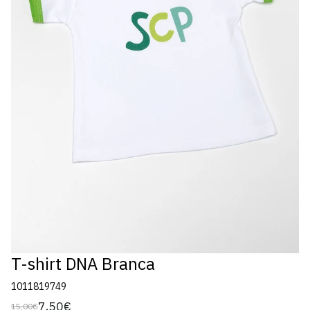
T-shirt DNA Branca
1011819749
7,50€
15,00€
Preço
Preço