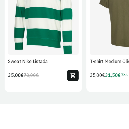
S
M
L
XL
2XL
S
M
L
Sweat Nike Listada
T-shirt Medium Oli
Sócio
35,00€
70,00€
Preço
35,00€
31,50€
Preço
Preço
Preço
regular
regular
de
de
venda
Sócio