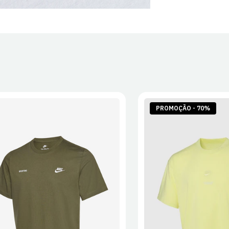
PROMOÇÃO - 70%
S
M
L
XL
2XL
S
M
L