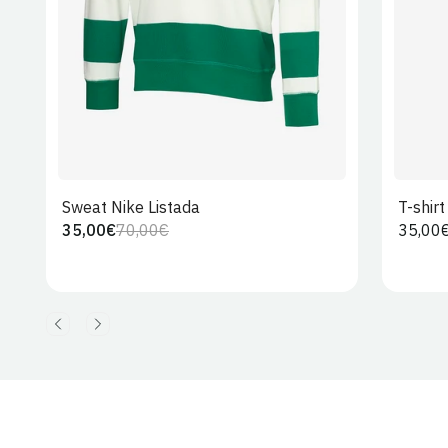
Sweat Nike Listada
T-shir
35,00€
70,00€
Preço
35,00
Preço
Preço
regula
regular
de
venda