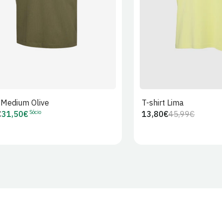
t Medium Olive
T-shirt Lima
Sócio
€
31,50€
13,80€
45,99€
Preço
Preço
Preço
r
de
regular
de
Sócio
venda