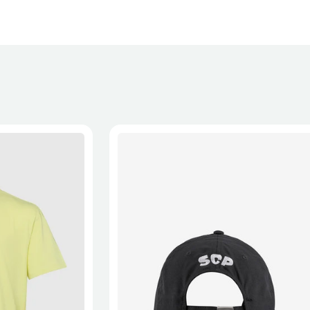
XL
2XL
S/M
M/L
L/XL