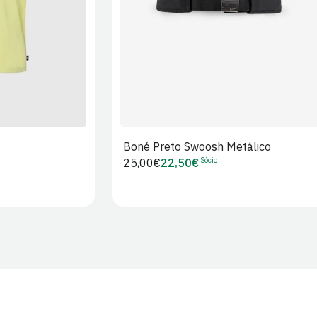
Boné Preto Swoosh Metálico
Sócio
Preço
25,00€
22,50€
Preço
regular
de
Sócio