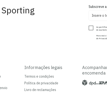
 Sporting
Subscreve a
Ao partilha
de marketin
Para mais i
de Privacid
Informações legais
Acompanha
encomenda
e
Termos e condições
Política de privacidade
envio
Livro de reclamações