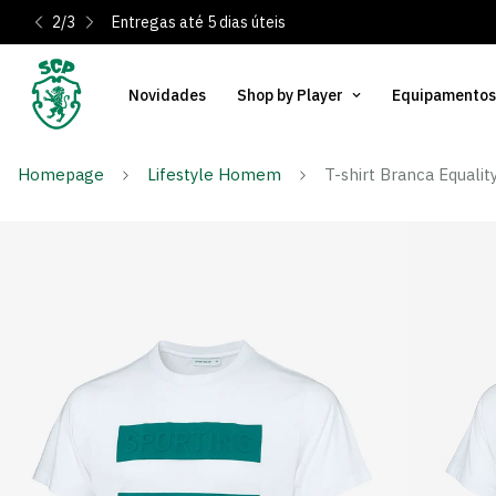
2
/
3
Entregas até 5 dias úteis
Novidades
Shop by Player
Equipamentos
Homepage
Lifestyle Homem
T-shirt Branca Equalit