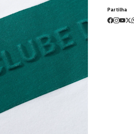
Envios
Partilha
Prazo estima
O valor dos p
Devoluções
30 dias após
Artigos pers
Para mais in
Devoluções
.