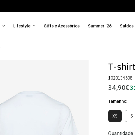
Lifestyle
Gifts e Acessórios
Summer '26
Saldos
y
T-shir
1020134508
34,90€
3
Preço
Pr
regular
d
Tamanho:
Só
XS
S
Variante
V
Esgotada
E
Ou
O
Quantidade
Indisponív
In