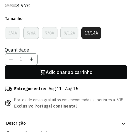
8,97€
29,90€
Preço
Preço
regular
de
Tamanho:
venda
3/4A
5/6A
7/8A
9/12A
13/14A
Variante
Variante
Variante
Variante
Variante
Esgotada
Esgotada
Esgotada
Esgotada
Esgotada
Ou
Ou
Ou
Ou
Ou
Quantidade
Indisponível
Indisponível
Indisponível
Indisponível
Indisponível
Adicionar ao carrinho
Entregue entre:
Aug 11 - Aug 15
Portes de envio gratuitos em encomendas superiores a 50€
Exclusivo Portugal continental
Descrição