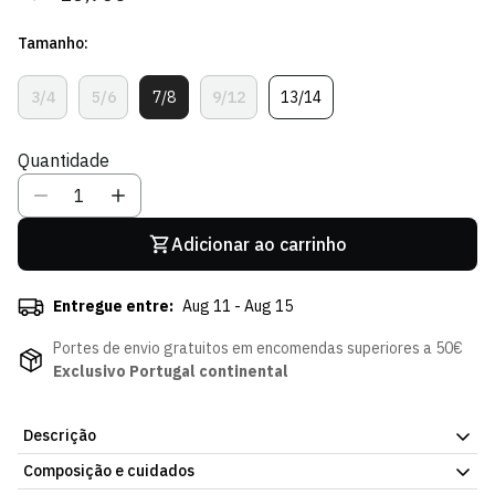
regular
de
Tamanho:
venda
3/4
5/6
7/8
9/12
13/14
Variante
Variante
Variante
Variante
Variante
Esgotada
Esgotada
Esgotada
Esgotada
Esgotada
Ou
Ou
Ou
Ou
Ou
Quantidade
Indisponível
Indisponível
Indisponível
Indisponível
Indisponível
Adicionar ao carrinho
Entregue entre:
Aug 11 - Aug 15
Portes de envio gratuitos em encomendas superiores a 50€
Exclusivo Portugal continental
Descrição
Composição e cuidados
Sweatshirt Signature - Menino, com o design oficial do Sporting