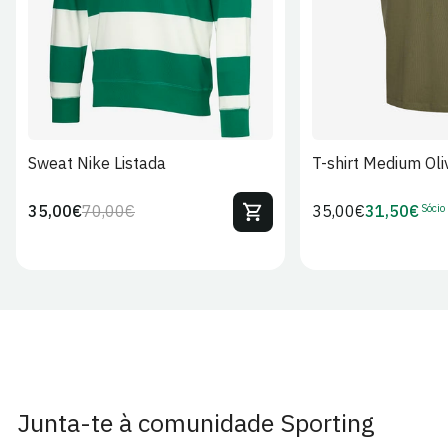
Sweat Nike Listada
T-shirt Medium Oli
Sócio
35,00€
70,00€
Preço
35,00€
31,50€
Preço
Preço
Preço
regular
regular
de
de
venda
Sócio
Junta-te à comunidade Sporting