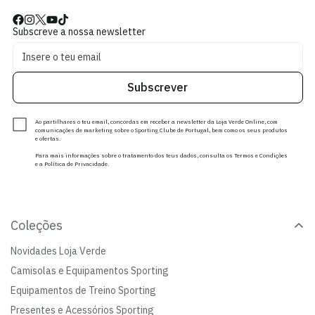
Subscreve a nossa newsletter
Subscrever
Ao partilhares o teu email, concordas em receber a newsletter da Loja Verde Online, com
comunicações de marketing sobre o Sporting Clube de Portugal, bem como os seus produtos
e ofertas.
Para mais informações sobre o tratamento dos teus dados, consulta os Termos e Condições
e a Política de Privacidade.
Coleções
Novidades Loja Verde
Camisolas e Equipamentos Sporting
Equipamentos de Treino Sporting
Presentes e Acessórios Sporting