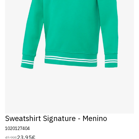
Sweatshirt Signature - Menino
1020127404
23,95€
47,90€
Preço
Preço