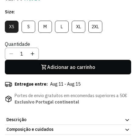
regular
de
Size:
Sócio
XS
S
M
L
XL
2XL
Variante
Variante
Variante
Variante
Variante
Variante
Esgotada
Esgotada
Esgotada
Esgotada
Esgotada
Esgotada
Ou
Ou
Ou
Ou
Ou
Ou
Quantidade
Indisponível
Indisponível
Indisponível
Indisponível
Indisponível
Indisponível
Adicionar ao carrinho
Entregue entre:
Aug 11 - Aug 15
Portes de envio gratuitos em encomendas superiores a 50€
Exclusivo Portugal continental
Descrição
Composição e cuidados
Para as leoas que não abrem mão do estilo mesmo quando é dia