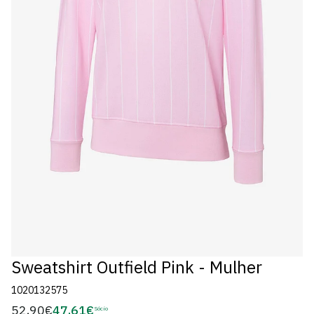
Sweatshirt Outfield Pink - Mulher
1020132575
52,90€
47,61€
Preço
Sócio
Preço