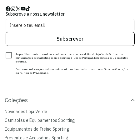
Subscreve a nossa newsletter
Subscrever
Ao partilhares o teu email, concordas em receber a newsletter da Loja Verde Online, com
comunicações de marketing sobre o Sporting Clube de Portugal, bem como os seus produtos
e ofertas.
Para mais informações sobre o tratamento dos teus dados, consulta os Termos e Condições
e a Política de Privacidade.
Coleções
Novidades Loja Verde
Camisolas e Equipamentos Sporting
Equipamentos de Treino Sporting
Presentes e Acessórios Sporting