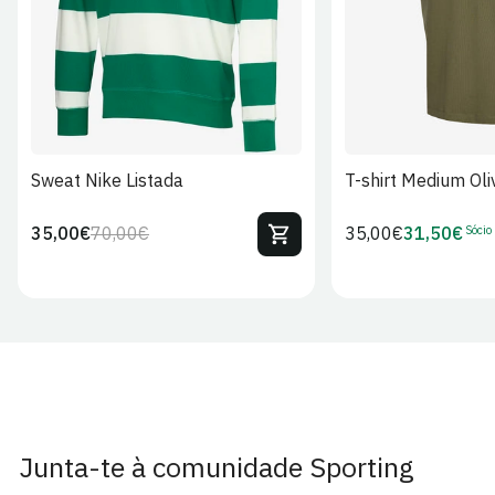
Sweat Nike Listada
T-shirt Medium Oli
Sócio
35,00€
70,00€
Preço
35,00€
31,50€
Preço
Preço
Preço
regular
regular
de
de
venda
Sócio
Junta-te à comunidade Sporting