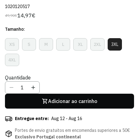
1020120517
14,97€
49,90€
Preço
Preço
regular
de
Tamanho:
venda
XS
S
M
L
XL
2XL
3XL
Variante
Variante
Variante
Variante
Variante
Variante
Variante
Esgotada
Esgotada
Esgotada
Esgotada
Esgotada
Esgotada
Esgotada
Ou
Ou
Ou
Ou
Ou
Ou
Ou
4XL
Variante
Indisponível
Indisponível
Indisponível
Indisponível
Indisponível
Indisponível
Indisponível
Esgotada
Ou
Quantidade
Indisponível
Adicionar ao carrinho
Entregue entre:
Aug 12 - Aug 16
Portes de envio gratuitos em encomendas superiores a 50€
Exclusivo Portugal continental