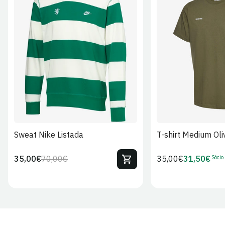
S
M
L
XL
2XL
S
M
L
Sweat Nike Listada
T-shirt Medium Oli
Sócio
35,00€
70,00€
Preço
35,00€
31,50€
Preço
Preço
Preço
regular
regular
de
de
venda
Sócio