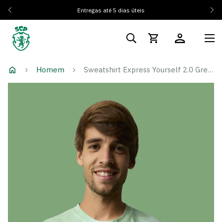
Entregas até 5 dias úteis
Homem
Sweatshirt Express Yourself 2.0 Green Edition