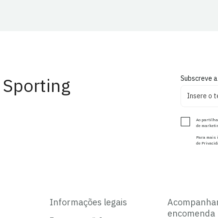
 Sporting
Subscreve a
Ao partilha
de marketin
Para mais i
de Privacid
Informações legais
Acompanha
encomenda