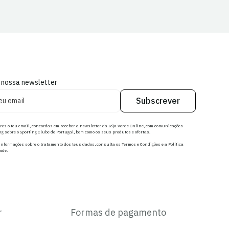
 nossa newsletter
Subscrever
res o teu email, concordas em receber a newsletter da Loja Verde Online, com comunicações
g sobre o Sporting Clube de Portugal, bem como os seus produtos e ofertas.
nformações sobre o tratamento dos teus dados, consulta os Termos e Condições e a Política
ade.
r
Formas de pagamento