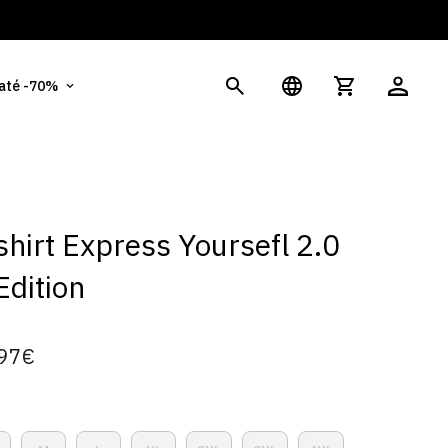
És
 até -70%
hirt Express Yoursefl 2.0
Edition
97€