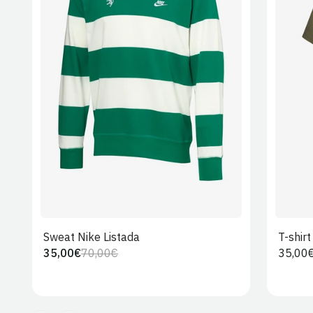
S
M
L
XL
2XL
Sweat Nike Listada
T-shir
35,00€
70,00€
Preço
35,00
Preço
Preço
regula
regular
de
venda