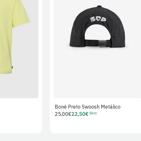
XL
2XL
S/M
M/L
L/XL
Boné Preto Swoosh Metálico
Sócio
Preço
25,00€
22,50€
Preço
regular
de
Sócio