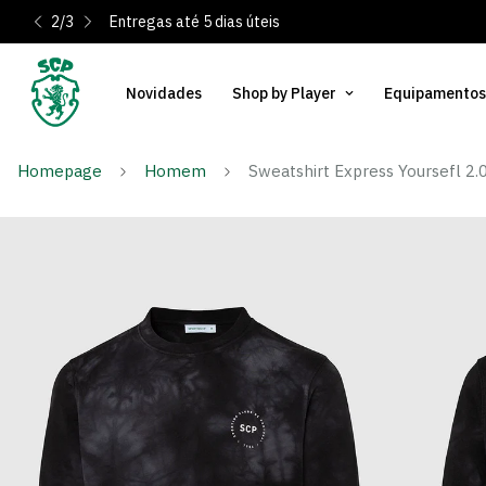
2
/
3
Entregas até 5 dias úteis
Novidades
Shop by Player
Equipamentos
Homepage
Homem
Sweatshirt Express Yoursefl 2.0