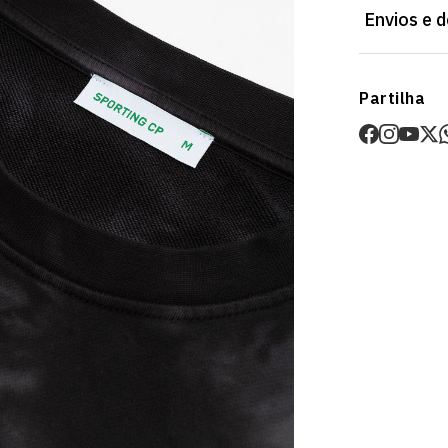
Envios e 
Envios
Partilha
Prazo estima
O valor dos p
Devoluções
30 dias após
Artigos pers
Para mais in
Devoluções
.