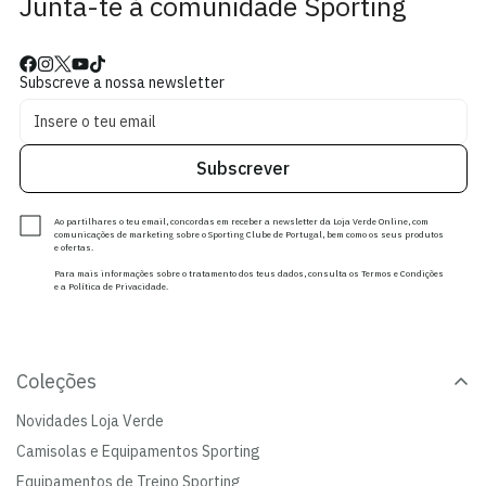
Junta-te à comunidade Sporting
Subscreve a nossa newsletter
Subscrever
Ao partilhares o teu email, concordas em receber a newsletter da Loja Verde Online, com
comunicações de marketing sobre o Sporting Clube de Portugal, bem como os seus produtos
e ofertas.
Para mais informações sobre o tratamento dos teus dados, consulta os Termos e Condições
e a Política de Privacidade.
Coleções
Novidades Loja Verde
Camisolas e Equipamentos Sporting
Equipamentos de Treino Sporting