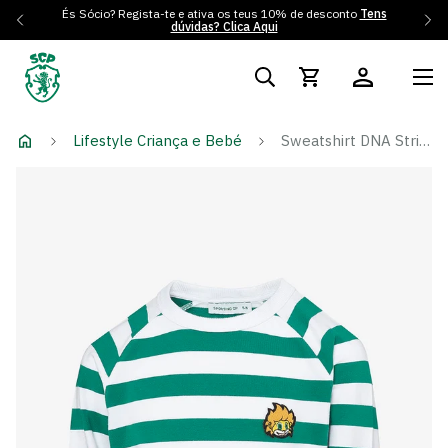
És Sócio? Regista-te e ativa os teus 10% de desconto
Tens
dúvidas? Clica Aqui
Lifestyle Criança e Bebé
Sweatshirt DNA Stripes Patch Jubas - Menino