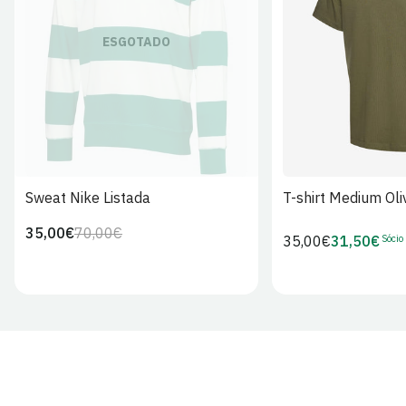
S
M
L
ESGOTADO
Sweat Nike Listada
T-shirt Medium Oli
35,00€
70,00€
Preço
Preço
Sócio
Preço
35,00€
31,50€
Preço
regular
de
regular
de
venda
Sócio