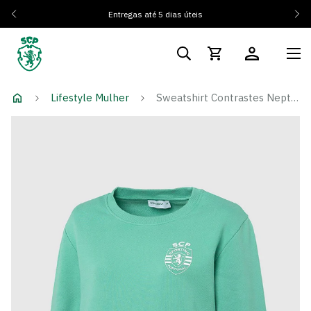
Entregas até 5 dias úteis
Lifestyle Mulher
Sweatshirt Contrastes Neptune Edition - Mulher