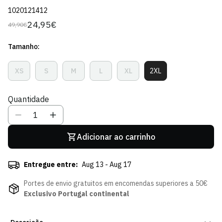
1020121412
24,95€
49,90€
Preço
Preço
regular
de
Tamanho:
venda
XS
S
M
L
XL
2XL
Variante
Variante
Variante
Variante
Variante
Variante
Esgotada
Esgotada
Esgotada
Esgotada
Esgotada
Esgotada
Ou
Ou
Ou
Ou
Ou
Ou
Quantidade
Indisponível
Indisponível
Indisponível
Indisponível
Indisponível
Indisponível
Adicionar ao carrinho
Entregue entre:
Aug 13 - Aug 17
Portes de envio gratuitos em encomendas superiores a 50€
Exclusivo Portugal continental