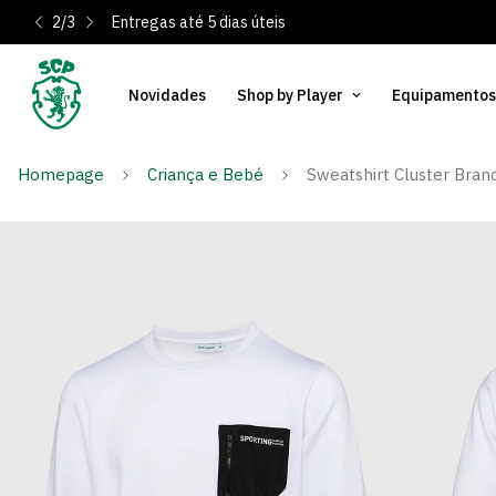
2
/
3
Entregas até 5 dias úteis
Novidades
Shop by Player
Equipamentos
Homepage
Criança e Bebé
Sweatshirt Cluster Branc