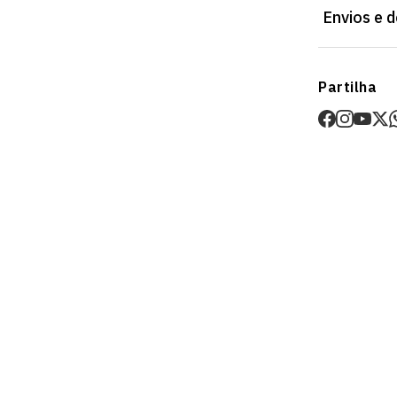
Envios e 
Envios
Partilha
Prazo estima
O valor dos p
Devoluções
30 dias após
Artigos pers
Para mais in
Devoluções
.