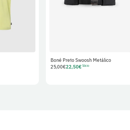
Boné Preto Swoosh Metálico
Sócio
Preço
25,00€
22,50€
Preço
regular
de
Sócio