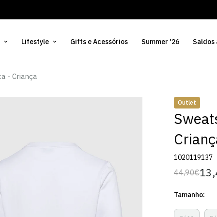
Lifestyle
Gifts e Acessórios
Summer '26
Saldos
a - Criança
Outlet
Sweats
Crianç
1020119137
13,
44,90€
Preço
Preço
regular
de
Tamanho:
venda