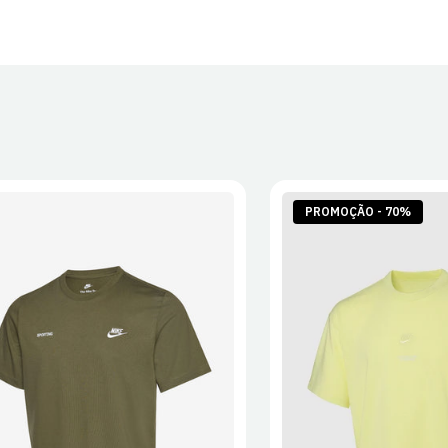
PROMOÇÃO - 70%
S
M
L
XL
2XL
S
M
L