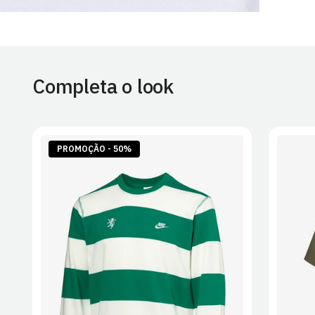
Completa o look
PROMOÇÃO - 50%
S
M
L
XL
2XL