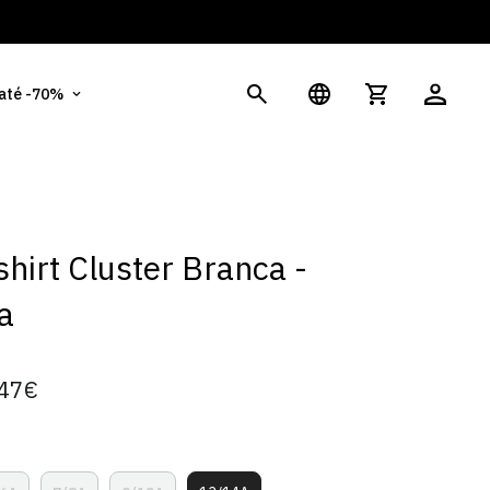
És
 até -70%
hirt Cluster Branca -
a
47€