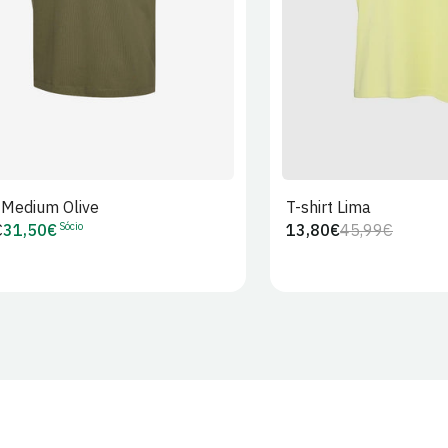
t Medium Olive
T-shirt Lima
Sócio
€
31,50€
13,80€
45,99€
Preço
Preço
Preço
r
de
regular
de
Sócio
venda