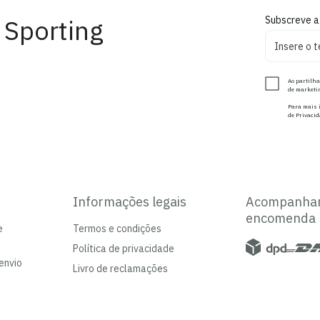
 Sporting
Subscreve a
Ao partilha
de marketin
Para mais i
de Privacid
Informações legais
Acompanha
encomenda
e
Termos e condições
Política de privacidade
envio
Livro de reclamações