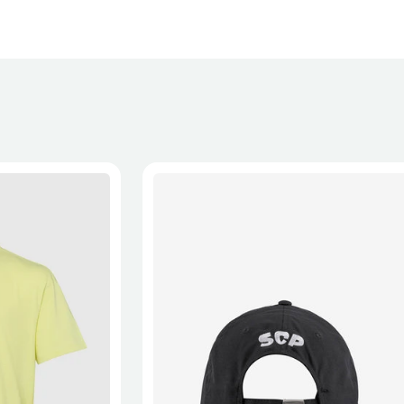
XL
2XL
S/M
M/L
L/XL