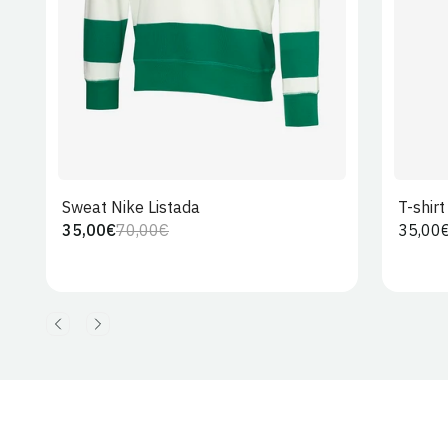
Sweat Nike Listada
T-shir
35,00€
70,00€
Preço
35,00
Preço
Preço
regula
regular
de
venda