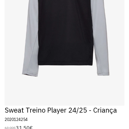
Sweat Treino Player 24/25 - Criança
2020124254
31,50€
63,00€
Preço
Preço