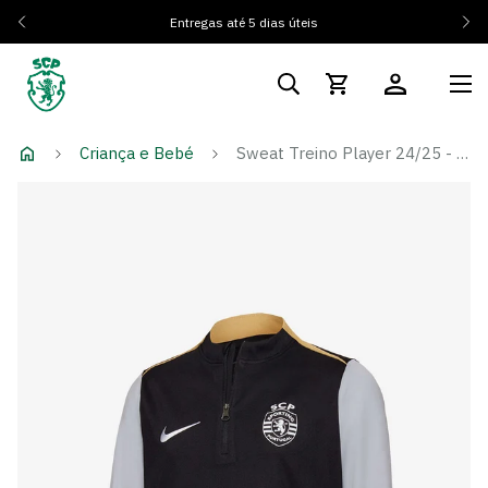
Entregas até 5 dias úteis
Criança e Bebé
Sweat Treino Player 24/25 - Criança