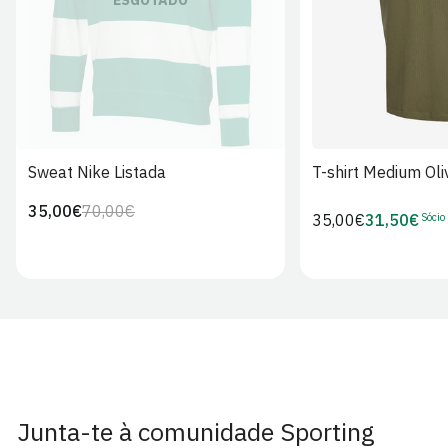
ESGOTADO
Sweat Nike Listada
T-shirt Medium Oli
35,00€
70,00€
Preço
Preço
Sócio
Preço
35,00€
31,50€
Preço
regular
de
regular
de
venda
Sócio
Junta-te à comunidade Sporting