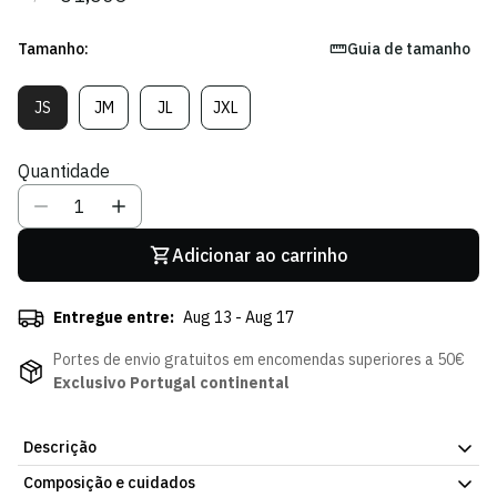
regular
de
venda
Tamanho:
Guia de tamanho
JS
JM
JL
JXL
Variante
Variante
Variante
Variante
Esgotada
Esgotada
Esgotada
Esgotada
Ou
Ou
Ou
Ou
Quantidade
Indisponível
Indisponível
Indisponível
Indisponível
Adicionar ao carrinho
Entregue entre:
Aug 13 - Aug 17
Portes de envio gratuitos em encomendas superiores a 50€
Exclusivo Portugal continental
Descrição
Composição e cuidados
Sweat Treino Player 24/25 - Criança, com o emblema do Sporting