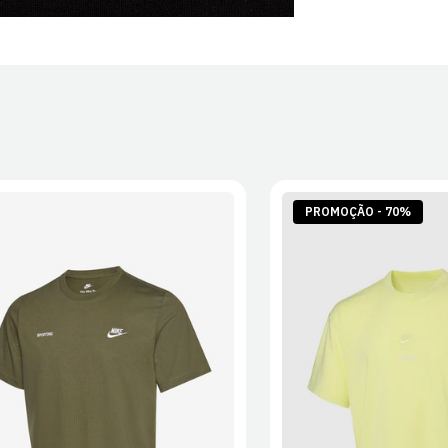
PROMOÇÃO - 70%
S
M
L
XL
2XL
S
M
L