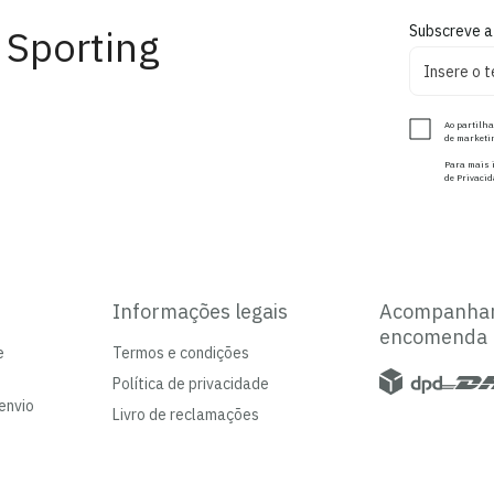
 Sporting
Subscreve a
Ao partilha
de marketin
Para mais i
de Privacid
Informações legais
Acompanha
encomenda
e
Termos e condições
Política de privacidade
envio
Livro de reclamações