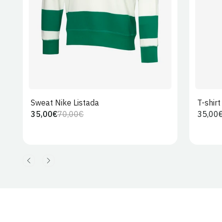
Sweat Nike Listada
T-shir
35,00€
70,00€
Preço
35,00
Preço
Preço
regula
regular
de
venda