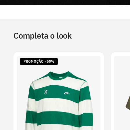
Completa o look
PROMOÇÃO - 50%
S
M
L
XL
2XL