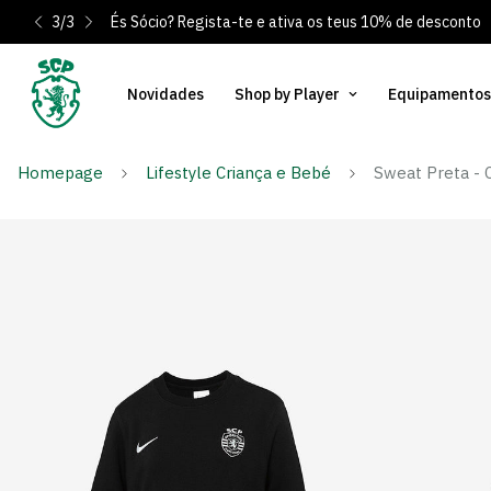
3
/
3
És Sócio? Regista-te e ativa os teus 10% de desconto
Novidades
Shop by Player
Equipamentos
Homepage
Lifestyle Criança e Bebé
Sweat Preta - 