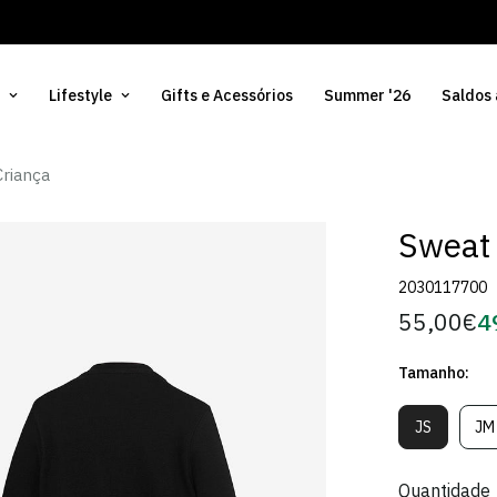
Lifestyle
Gifts e Acessórios
Summer '26
Saldos
Criança
Sweat 
2030117700
55,00€
4
Preço
Pr
regular
d
Tamanho:
Só
JS
JM
Variante
V
Esgotada
E
Ou
O
Quantidade
Indisponív
In