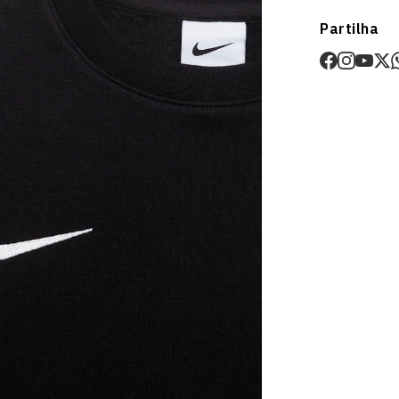
Envios
Partilha
Prazo estima
O valor dos p
Devoluções
30 dias após
Artigos pers
Para mais in
Devoluções
.