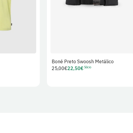
Boné Preto Swoosh Metálico
Sócio
Preço
25,00€
22,50€
Preço
regular
de
Sócio