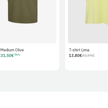
t Medium Olive
T-shirt Lima
Sócio
€
31,50€
13,80€
45,99€
Preço
Preço
Preço
r
de
regular
de
Sócio
venda