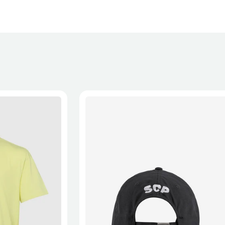
XL
2XL
S/M
M/L
L/XL