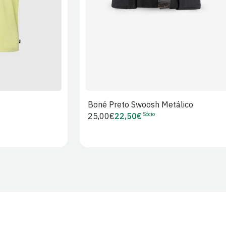
Boné Preto Swoosh Metálico
Sócio
Preço
25,00€
22,50€
Preço
regular
de
Sócio