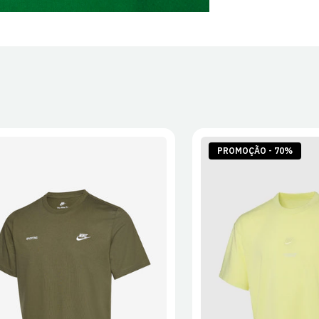
PROMOÇÃO - 70%
S
M
L
XL
2XL
S
M
L