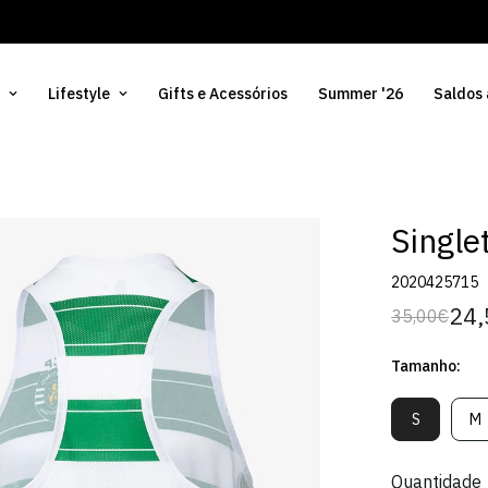
Lifestyle
Gifts e Acessórios
Summer '26
Saldos
Single
2020425715
24,
35,00€
Preço
Preço
regular
de
Tamanho:
venda
S
M
Variante
V
Esgotada
E
Ou
O
Quantidade
Indisponív
In