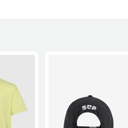
XL
2XL
S/M
M/L
L/XL