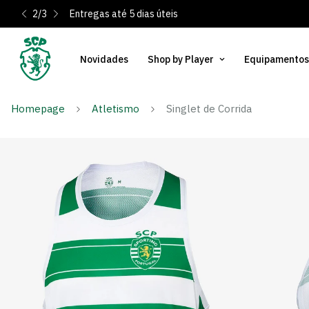
2
/
3
Entregas até 5 dias úteis
Novidades
Shop by Player
Equipamentos
Homepage
Atletismo
Singlet de Corrida