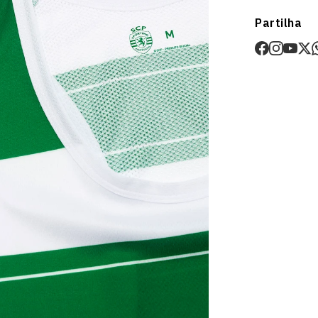
Envios
Partilha
Prazo estima
O valor dos p
Devoluções
30 dias após
Artigos pers
Para mais in
Devoluções
.