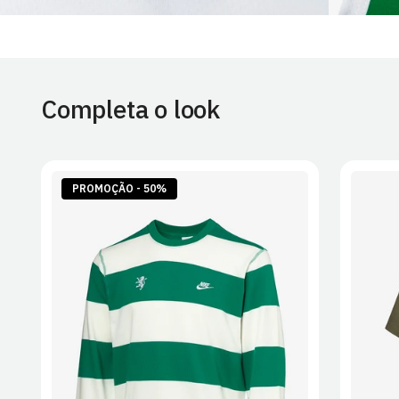
Completa o look
PROMOÇÃO - 50%
S
M
L
XL
2XL