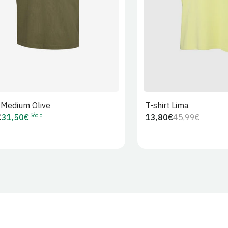
t Medium Olive
T-shirt Lima
Sócio
€
31,50€
13,80€
45,99€
Preço
Preço
Preço
r
de
regular
de
Sócio
venda