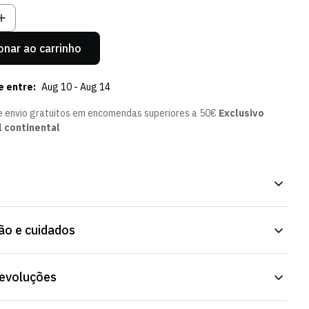
onar ao carrinho
e entre:
Aug 10 - Aug 14
e envio gratuitos em encomendas superiores a 50€
Exclusivo
l continental
rrida, para treino, com o emblema do Sporting CP. Peça pensada
o e cuidados
treino como para o pós-jogo. Faz parte da atual coleção da Loja
devoluções