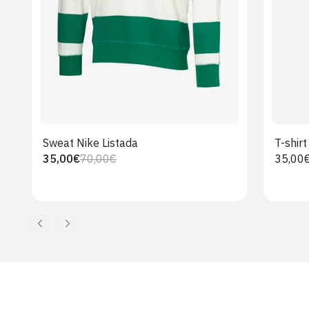
Sweat Nike Listada
T-shir
35,00€
70,00€
Preço
35,00
Preço
Preço
regula
regular
de
venda