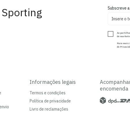
 Sporting
Subscreve a
Ao partilha
de marketin
Para mais i
de Privacid
Informações legais
Acompanha
encomenda
e
Termos e condições
Política de privacidade
envio
Livro de reclamações