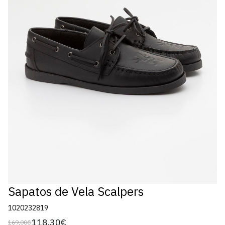
Sapatos de Vela Scalpers
1020232819
118,30€
169,00€
Preço
Preço