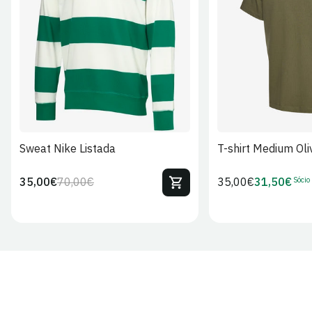
S
M
L
XL
2XL
S
M
L
Sweat Nike Listada
T-shirt Medium Oli
Sócio
35,00€
70,00€
Preço
35,00€
31,50€
Preço
Preço
Preço
regular
regular
de
de
venda
Sócio