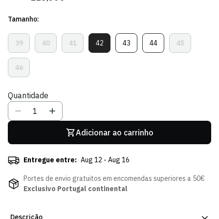
regular
de
Tamanho:
venda
39
40
41
42
43
44
45
Variante
Variante
Variante
Variante
Variante
Variante
Variante
Esgotada
Esgotada
Esgotada
Esgotada
Esgotada
Esgotada
Esgotada
Ou
Ou
Ou
Ou
Ou
Ou
Ou
46
Variante
Indisponível
Indisponível
Indisponível
Indisponível
Indisponível
Indisponível
Indisponível
Esgotada
Ou
Quantidade
Indisponível
Adicionar ao carrinho
Entregue entre:
Aug 12 - Aug 16
Portes de envio gratuitos em encomendas superiores a 50€
Exclusivo Portugal continental
Descrição