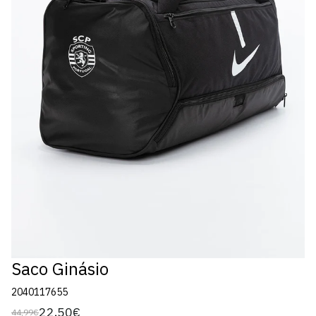
Saco Ginásio
2040117655
22,50€
44,99€
Preço
Preço