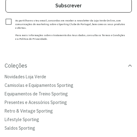
Subscrever
Ao partilhares o teu email, concordas em receber a newsletter da Loja Verde Online, com
comunicações de marketing sobre o Sporting Clube de Portugal, bem como os seus produtos
e ofertas.
Para mais informações sobre o tratamento dos teus dados, consulta os Termos e Condições
e a Política de Privacidade.
Coleções
Novidades Loja Verde
Camisolas e Equipamentos Sporting
Equipamentos de Treino Sporting
Presentes e Acessórios Sporting
Retro & Vintage Sporting
Lifestyle Sporting
Saldos Sporting