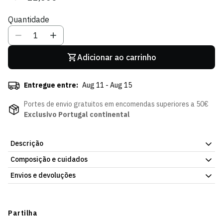
regular
de
Quantidade
venda
Adicionar ao carrinho
Entregue entre:
Aug 11 - Aug 15
Portes de envio gratuitos em encomendas superiores a 50€
Exclusivo Portugal continental
Descrição
Composição e cuidados
Saco Ginásio, com o emblema do Sporting Clube de Portugal.
Compartimentos pensados para organizar o essencial. Envio
Envios e devoluções
Dimensões:
para Portugal e para o estrangeiro.
Envios
64cm x 30cm x 30cm (aprox.)
60L
Prazo estimado de entrega varia consoante o destino e método
Partilha