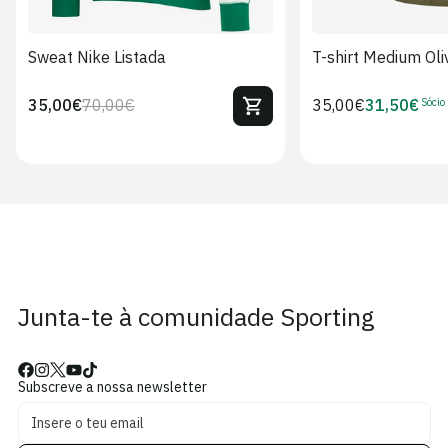
Sweat Nike Listada
T-shirt Medium Oli
Sócio
35,00€
70,00€
Preço
35,00€
31,50€
Preço
Preço
Preço
regular
regular
de
de
venda
Sócio
Junta-te à comunidade Sporting
Subscreve a nossa newsletter