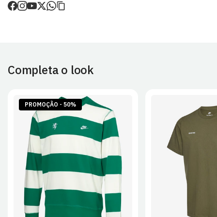
de envio.
O valor dos portes é calculado no checkout.
Devoluções
30 dias após a recepção da encomenda - aplicam-se
Termos e
Condições.
Completa o look
Artigos personalizados não podem ser devolvidos.
Para mais informações, consulta a página de
Métodos e Custos
de Envio
e
Devoluções
.
PROMOÇÃO - 50%
S
M
L
XL
2XL
S
M
L