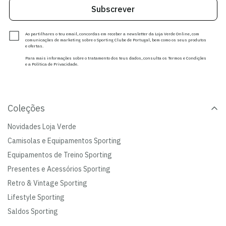
Subscrever
Ao partilhares o teu email, concordas em receber a newsletter da Loja Verde Online, com
comunicações de marketing sobre o Sporting Clube de Portugal, bem como os seus produtos
e ofertas.
Para mais informações sobre o tratamento dos teus dados, consulta os Termos e Condições
e a Política de Privacidade.
Coleções
Novidades Loja Verde
Camisolas e Equipamentos Sporting
Equipamentos de Treino Sporting
Presentes e Acessórios Sporting
Retro & Vintage Sporting
Lifestyle Sporting
Saldos Sporting