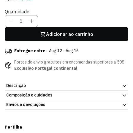
regular
de
Quantidade
Sócio
Adicionar ao carrinho
Entregue entre:
Aug 12 - Aug 16
Portes de envio gratuitos em encomendas superiores a 50€
Exclusivo Portugal continental
Descrição
Composição e cuidados
Porta-chaves Urso c/Sweat SCP 12cm, artigo de coleção da Loja
Verde Online. Peça pequena, para o dia a dia ou para oferecer. Já
Envios e devoluções
disponível na Loja Verde Online.
Envios
Prazo estimado de entrega varia consoante o destino e método
Partilha