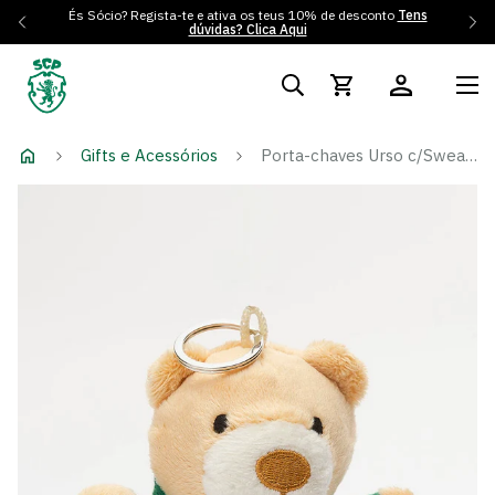
És Sócio? Regista-te e ativa os teus 10% de desconto
Tens
dúvidas? Clica Aqui
Gifts e Acessórios
Porta-chaves Urso c/Sweat SCP 12cm