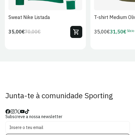
Sweat Nike Listada
T-shirt Medium Oli
Sócio
35,00€
70,00€
Preço
35,00€
31,50€
Preço
Preço
Preço
regular
regular
de
de
venda
Sócio
Junta-te à comunidade Sporting
Subscreve a nossa newsletter